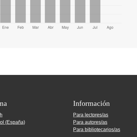
ma
Información
sh
Para lectores/as
ol (España)
Para autores/as
Para bibliotecarios/as