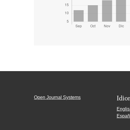
Idio
Open Journal Systems
Engli
Españ