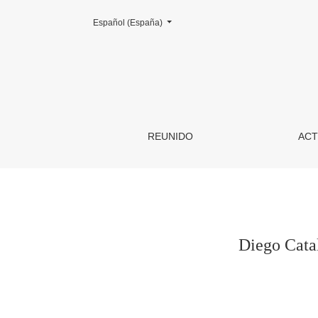
Cambiar el idioma. El actual es:
Español (España)
Diego Catalán. De los campos del Romancero 
REUNIDO
ACT
Diego Cata