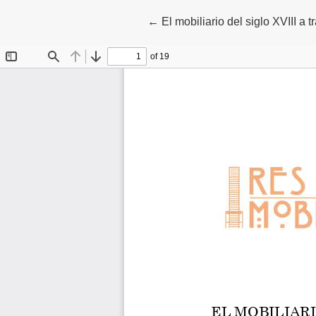
Volver a los detalles del artícul
←
El mobiliario del siglo XVIII a 