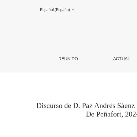
Cambiar el idioma. El actual es:
Español (España)
Discurso de D. Paz Andrés Sáenz De Santa Mar
REUNIDO
ACTUAL
Discurso de D. Paz Andrés Sáenz 
De Peñafort, 202