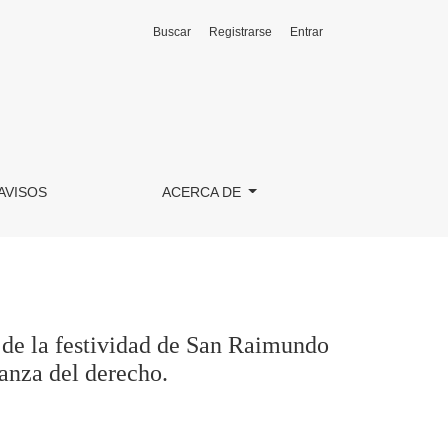
Buscar
Registrarse
Entrar
undo De Peñafort, 2024. Reflexiones de ayer y de hoy sobre l
AVISOS
ACERCA DE
 de la festividad de San Raimundo
anza del derecho.