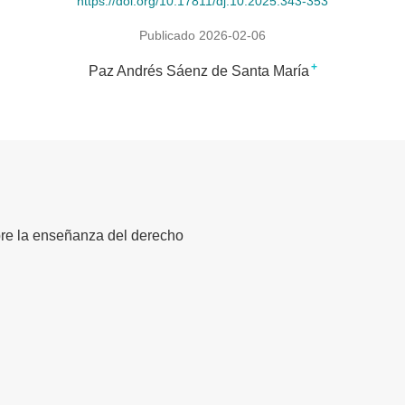
https://doi.org/10.17811/dj.10.2025.343-353
Publicado 2026-02-06
+
Paz Andrés Sáenz de Santa María
bre la enseñanza del derecho