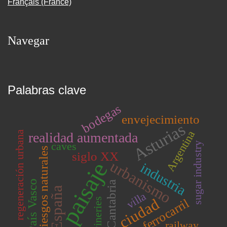
Français (France)
Navegar
Palabras clave
bodegas
envejecimiento
Asturias
Argentina
regeneración urbana
realidad aumentada
caves
sugar industry
riesgos naturales
siglo XX
paisaje
urbanismo
industria
País Vasco
Cantabria
España
villa
ciudad
wineries
ferrocarril
railway