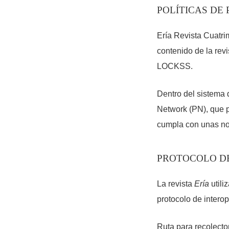
POLÍTICAS DE
Ería Revista Cuatri
contenido de la rev
LOCKSS.
Dentro del sistema 
Network (PN), que p
cumpla con unas no
PROTOCOLO D
La revista
Ería
utili
protocolo de intero
Ruta para recolecto