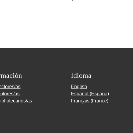
rmación
Idioma
ectores/as
English
utores/as
Español (España)
ibliotecarios/as
Français (France)