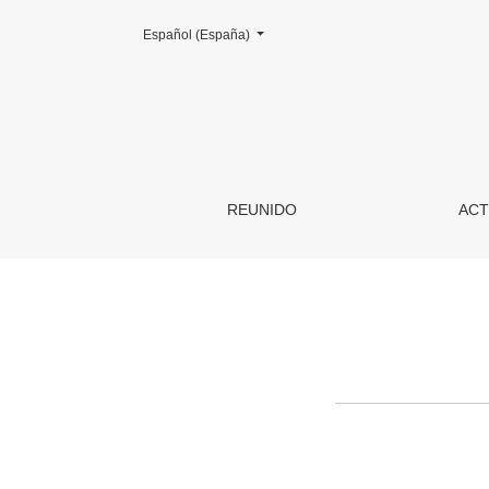
Cambiar el idioma. El actual es:
Español (España)
Restaurar contraseña
REUNIDO
ACT