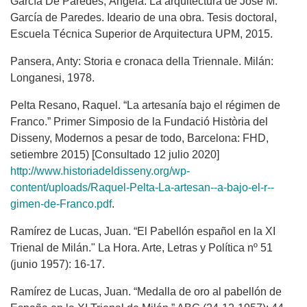
García De Paredes, Ángela. La arquitectura de José M.
García de Paredes. Ideario de una obra. Tesis doctoral,
Escuela Técnica Superior de Arquitectura UPM, 2015.
Pansera, Anty: Storia e cronaca della Triennale. Milán:
Longanesi, 1978.
Pelta Resano, Raquel. “La artesanía bajo el régimen de
Franco.” Primer Simposio de la Fundació Història del
Disseny, Modernos a pesar de todo, Barcelona: FHD,
setiembre 2015) [Consultado 12 julio 2020]
http://www.historiadeldisseny.org/wp-
content/uploads/Raquel-Pelta-La-artesan--a-bajo-el-r--
gimen-de-Franco.pdf
.
Ramírez de Lucas, Juan. “El Pabellón español en la XI
Trienal de Milán." La Hora. Arte, Letras y Política nº 51
(junio 1957): 16-17.
Ramírez de Lucas, Juan. “Medalla de oro al pabellón de