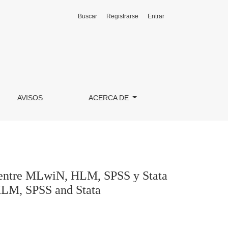
Buscar
Registrarse
Entrar
ta / Multilevel Analysis Software. A comparative study of MLw
AVISOS
ACERCA DE
o entre MLwiN, HLM, SPSS y Stata
HLM, SPSS and Stata