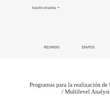
Cambiar el idioma. El actual es:
Español (España)
Programas para la realización de Modelos Mult
REUNIDO
ENVÍOS
Programas para la realización d
/ Multilevel Analy