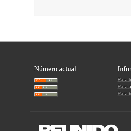
Número actual
Info
Para l
Para a
Para b