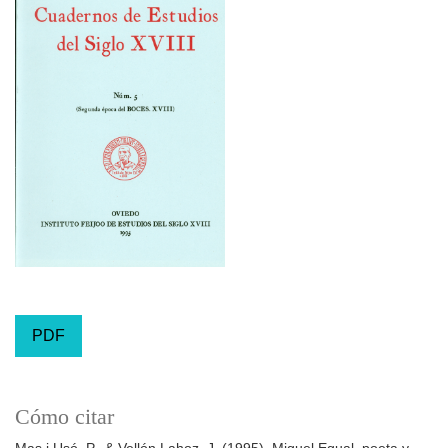
PDF
Cómo citar
Mas i Usó, P., & Vellón Lahoz, J. (1995). Miguel Egual, poeta y