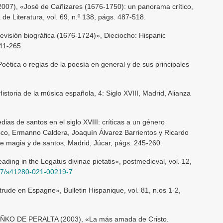
007), «José de Cañizares (1676-1750): un panorama crítico,
a de Literatura, vol. 69, n.º 138, págs. 487-518.
evisión biográfica (1676-1724)», Dieciocho: Hispanic
241-265.
ética o reglas de la poesía en general y de sus principales
oria de la música española, 4: Siglo XVIII, Madrid, Alianza
as de santos en el siglo XVIII: críticas a un género
asco, Ermanno Caldera, Joaquín Álvarez Barrientos y Ricardo
e magia y de santos, Madrid, Júcar, págs. 245-260.
ing in the Legatus divinae pietatis», postmedieval, vol. 12,
057/s41280-021-00219-7
ude en Espagne», Bulletin Hispanique, vol. 81, n.os 1-2,
EÑKO DE PERALTA (2003), «La más amada de Cristo.