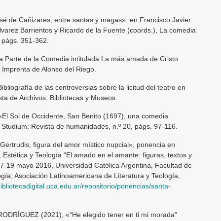
é de Cañizares, entre santas y magas», en Francisco Javier
varez Barrientos y Ricardo de la Fuente (coords.), La comedia
, págs. 351-362.
 Parte de la Comedia intitulada La más amada de Cristo
, Imprenta de Alonso del Riego.
iografía de las controversias sobre la licitud del teatro en
ta de Archivos, Bibliotecas y Museos.
l Sol de Occidente, San Benito (1697), una comedia
Studium: Revista de humanidades, n.º 20, págs. 97-116.
ertrudis, figura del amor místico nupcial», ponencia en
 Estética y Teología “El amado en el amante: figuras, textos y
, 17-19 mayo 2016, Universidad Católica Argentina, Facultad de
ogía; Asociación Latinoamericana de Literatura y Teología,
bibliotecadigital.uca.edu.ar/repositorio/ponencias/santa-
RODRÍGUEZ (2021), «“He elegido tener en ti mi morada”