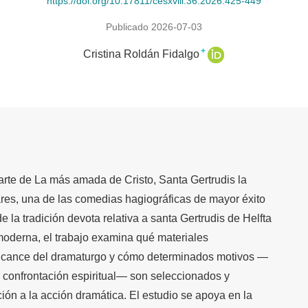
https://doi.org/10.17811/cesxviii.36.2026.425-449
Publicado 2026-07-03
+
Cristina Roldán Fidalgo
parte de La más amada de Cristo, Santa Gertrudis la
es, una de las comedias hagiográficas de mayor éxito
 de la tradición devota relativa a santa Gertrudis de Helfta
moderna, el trabajo examina qué materiales
 alcance del dramaturgo y cómo determinados motivos —
e confrontación espiritual— son seleccionados y
ión a la acción dramática. El estudio se apoya en la