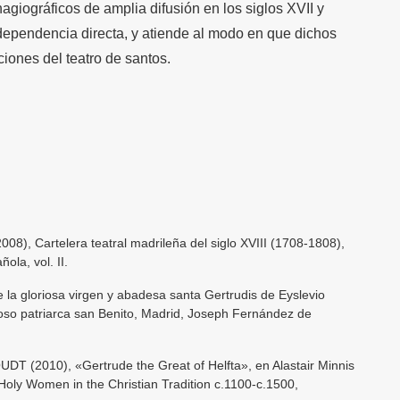
giográficos de amplia difusión en los siglos XVII y
 dependencia directa, y atiende al modo en que dichos
iones del teatro de santos.
8), Cartelera teatral madrileña del siglo XVIII (1708-1808),
ola, vol. II.
la gloriosa virgen y abadesa santa Gertrudis de Eyslevio
oso patriarca san Benito, Madrid, Joseph Fernández de
T (2010), «Gertrude the Great of Helfta», en Alastair Minnis
Holy Women in the Christian Tradition c.1100-c.1500,