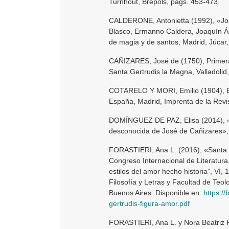
Turnhout, Brepols, págs. 453-473.
CALDERONE, Antonietta (1992), «Jos
Blasco, Ermanno Caldera, Joaquín Ál
de magia y de santos, Madrid, Júcar
CAÑIZARES, José de (1750), Primera
Santa Gertrudis la Magna, Valladolid
COTARELO Y MORI, Emilio (1904), Bibl
España, Madrid, Imprenta de la Revis
DOMÍNGUEZ DE PAZ, Elisa (2014), «E
desconocida de José de Cañizares», 
FORASTIERI, Ana L. (2016), «Santa G
Congreso Internacional de Literatura,
estilos del amor hecho historia”, VI
Filosofía y Letras y Facultad de Teol
Buenos Aires. Disponible en:
https://
gertrudis-figura-amor.pdf
FORASTIERI, Ana L. y Nora Beatriz 