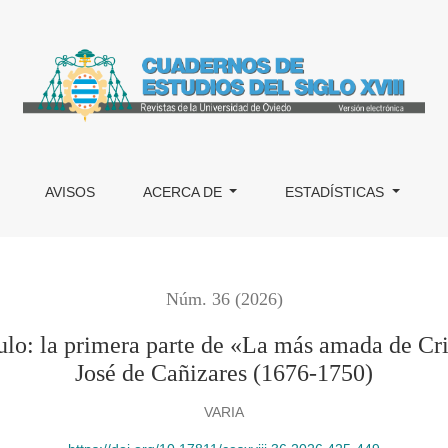
mera parte de «La más amada de Cristo, Santa Gertrudis la Magn
AVISOS
ACERCA DE
ESTADÍSTICAS
Núm. 36 (2026)
culo: la primera parte de «La más amada de Cr
José de Cañizares (1676-1750)
VARIA