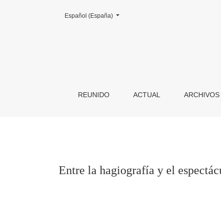
Cambiar el idioma. El actual es:
Español (España)
Entre la hagiografía y el espectáculo: la pri
REUNIDO
ACTUAL
ARCHIVOS
Entre la hagiografía y el espectá