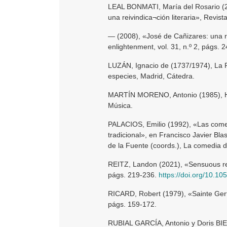
LEAL BONMATI, María del Rosario (2
una reivindica¬ción literaria», Revist
— (2008), «José de Cañizares: una r
enlightenment, vol. 31, n.º 2, págs. 
LUZÁN, Ignacio de (1737/1974), La Po
especies, Madrid, Cátedra.
MARTÍN MORENO, Antonio (1985), Hist
Música.
PALACIOS, Emilio (1992), «Las comedi
tradicional», en Francisco Javier Bl
de la Fuente (coords.), La comedia d
REITZ, Landon (2021), «Sensuous read
págs. 219-236.
https://doi.org/10.1
RICARD, Robert (1979), «Sainte Gertr
págs. 159-172.
RUBIAL GARCÍA, Antonio y Doris BI