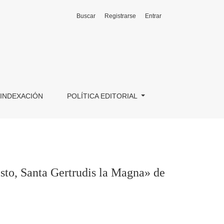
Buscar
Registrarse
Entrar
a» de José de Cañizares (1676-1750)
INDEXACIÓN
POLÍTICA EDITORIAL
isto, Santa Gertrudis la Magna» de