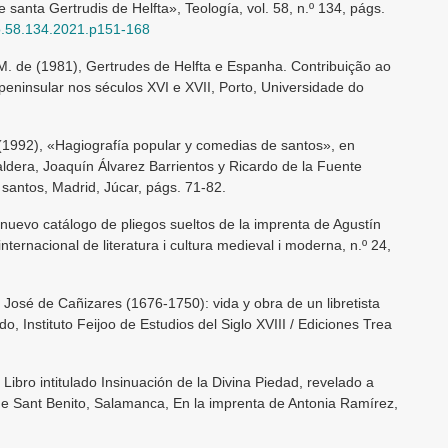
e santa Gertrudis de Helfta», Teología, vol. 58, n.º 134, págs.
eo.58.134.2021.p151-168
de (1981), Gertrudes de Helfta e Espanha. Contribuição ao
 peninsular nos séculos XVI e XVII, Porto, Universidade do
992), «Hagiografía popular y comedias de santos», en
ldera, Joaquín Álvarez Barrientos y Ricardo de la Fuente
santos, Madrid, Júcar, págs. 71-82.
vo catálogo de pliegos sueltos de la imprenta de Agustín
ternacional de literatura i cultura medieval i moderna, n.º 24,
sé de Cañizares (1676-1750): vida y obra de un libretista
edo, Instituto Feijoo de Estudios del Siglo XVIII / Ediciones Trea
bro intitulado Insinuación de la Divina Piedad, revelado a
de Sant Benito, Salamanca, En la imprenta de Antonia Ramírez,