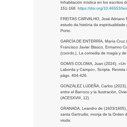
Inhabitación mística en los escritos d
151-168.
https://doi.org/10.46553/t
FREITAS CARVALHO, José Adriano M. 
estudo da história da espiritualidade
Porto.
GARCÍA DE ENTERRÍA, María Cruz (1
Francisco Javier Blasco, Ermanno Ca
(coords.), La comedia de magia y de 
GOMIS COLOMA, Juan (2024), «Un nue
Laborda y Campo», Scripta. Revista in
págs. 404-426.
GONZÁLEZ LUDEÑA, Carlos (2023), Jo
entre el Barroco y la Ilustración, Ovi
(ACESXVIII, 12).
GRANADA, Leandro de (1603/1605), Li
santa Gertrudis, monja de la Orden 
viuda.