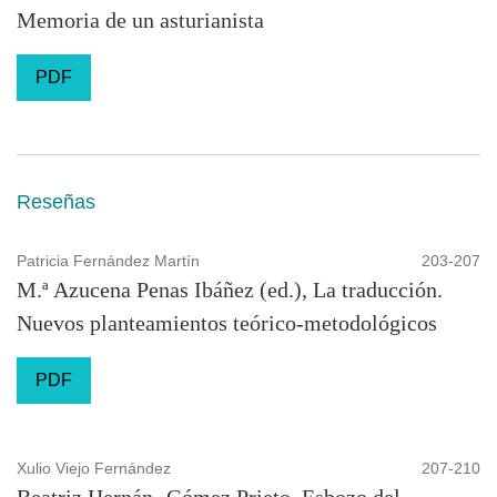
Memoria de un asturianista
PDF
Reseñas
Patricia Fernández Martín
203-207
M.ª Azucena Penas Ibáñez (ed.), La traducción.
Nuevos planteamientos teórico-metodológicos
PDF
Xulio Viejo Fernández
207-210
Beatriz Hernán- Gómez Prieto, Esbozo del