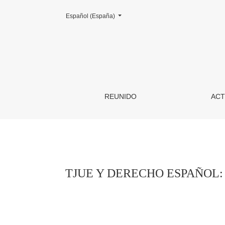
Cambiar el idioma. El actual es:
Español (España)
TJUE Y DERECHO ESPAÑOL: UN ANÁLISI
REUNIDO
ACT
TJUE Y DERECHO ESPAÑOL: