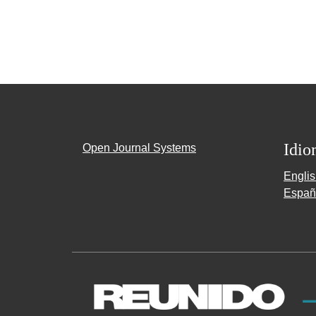
Idio
Open Journal Systems
Engli
Españ