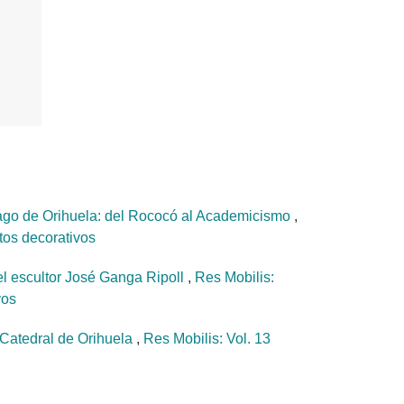
ntiago de Orihuela: del Rococó al Academicismo
,
etos decorativos
: el escultor José Ganga Ripoll
,
Res Mobilis:
vos
a Catedral de Orihuela
,
Res Mobilis: Vol. 13