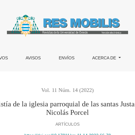
ia parroquial de las santas Justa y Rufina de Orihuela: el tallist
VOS
AVISOS
ENVÍOS
ACERCA DE
Vol. 11 Núm. 14 (2022)
tía de la iglesia parroquial de las santas Justa
Nicolás Porcel
ARTÍCULOS