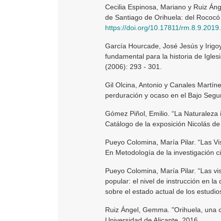
Cecilia Espinosa, Mariano y Ruiz Ánge
de Santiago de Orihuela: del Rococó 
https://doi.org/10.17811/rm.8.9.2019
García Hourcade, José Jesús y Irigoy
fundamental para la historia de Igles
(2006): 293 - 301.
Gil Olcina, Antonio y Canales Martín
perduración y ocaso en el Bajo Segura
Gómez Piñol, Emilio. “La Naturaleza
Catálogo de la exposición Nicolás de
Pueyo Colomina, María Pilar. “Las Vis
En Metodología de la investigación c
Pueyo Colomina, María Pilar. “Las vis
popular: el nivel de instrucción en l
sobre el estado actual de los estudi
Ruiz Ángel, Gemma. "Orihuela, una ci
Universidad de Alicante, 2016.