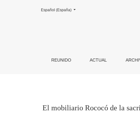
Cambiar el idioma. El actual es:
Español (España)
El mobiliario Rococó de la sacristía de la igles
REUNIDO
ACTUAL
ARCHI
El mobiliario Rococó de la sacris