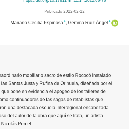
https://doi.org/10.17811/rm.11.14.2022.66-78
Publicado 2022-02-12
+
+
Mariano Cecilia Espinosa
Gemma Ruiz Ángel
traordinario mobiliario sacro de estilo Rococó instalado
de las Santas Justa y Rufina de Orihuela, diseñada por el
, que pone en evidencia el apogeo de los talleres de
 como continuadores de las sagas de retablistas que
ciaron una destacada escuela interregional encabezada
aso del autor de la obra que aquí se trata, un artista
, Nicolás Porcel.