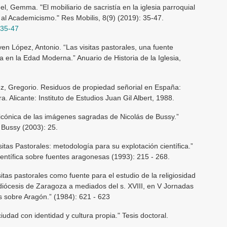
l, Gemma. "El mobiliario de sacristía en la iglesia parroquial
al Academicismo." Res Mobilis, 8(9) (2019): 35-47.
.35-47
en López, Antonio. “Las visitas pastorales, una fuente
ia en la Edad Moderna.” Anuario de Historia de la Iglesia,
ez, Gregorio. Residuos de propiedad señorial en España:
. Alicante: Instituto de Estudios Juan Gil Albert, 1988.
 icónica de las imágenes sagradas de Nicolás de Bussy.”
 Bussy (2003): 25.
itas Pastorales: metodología para su explotación científica.”
ientífica sobre fuentes aragonesas (1993): 215 - 268.
itas pastorales como fuente para el estudio de la religiosidad
a diócesis de Zaragoza a mediados del s. XVIII, en V Jornadas
os sobre Aragón.” (1984): 621 - 623
udad con identidad y cultura propia." Tesis doctoral.