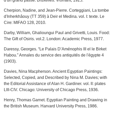
d'un grand passé. Bruxelles: Vromant, 1925.
Cherpion, Nadine, and Jean-Pierre. Corteggiani, La tombe
d'Inherkhâouy (TT 359) à Deir el Medina. vol. I: texte. Le
Cire: MIFAO 128, 2010.
Darby, William, Ghalioungui Paul and Grivetti, Louis. Food:
The Gift of Osiris. vol.2. London: Academic Press, 1977.
Daressy, Georges. “Le Palais D’Aménophis III el le Birket
Habou.” Annales du service des antiquités de l'égypte 4
(1903).
Davies, Nina Macpherson. Ancient Egyptian Paintings:
Selected, Copied, and Described by Nina M. Davies; with
the Editorial Assistance of Alan H. Gardiner. vol. II: plates
LIII-CIV. Chicago: University of Chicago Press, 1936.
Henry, Thomas Garnet. Egyptian Painting and Drawing in
the British Museum. Harvard University Press, 1986.