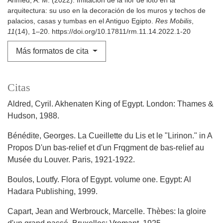
Ahmed, A. M. (2022). Imitación de la flor de loto en la
arquitectura: su uso en la decoración de los muros y techos de
palacios, casas y tumbas en el Antiguo Egipto.
Res Mobilis
,
11
(14), 1–20. https://doi.org/10.17811/rm.11.14.2022.1-20
Más formatos de cita
Citas
Aldred, Cyril. Akhenaten King of Egypt. London: Thames &
Hudson, 1988.
Bénédite, Georges. La Cueillette du Lis et le "Lirinon." in A
Propos D'un bas-relief et d'un Frqgment de bas-relief au
Musée du Louver. Paris, 1921-1922.
Boulos, Loutfy. Flora of Egypt. volume one. Egypt: Al
Hadara Publishing, 1999.
Capart, Jean and Werbrouck, Marcelle. Thèbes: la gloire