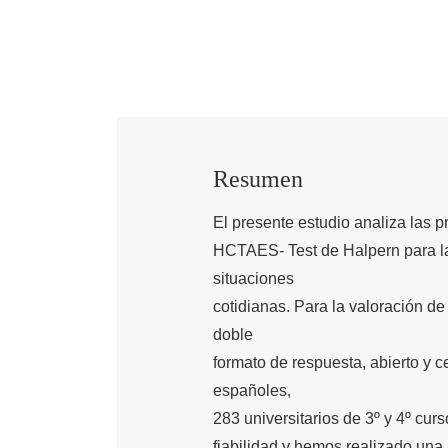
Resumen
El presente estudio analiza las 
HCTAES- Test de Halpern para la
situaciones
cotidianas. Para la valoración d
doble
formato de respuesta, abierto y c
españoles,
283 universitarios de 3º y 4º cur
fiabilidad y hemos realizado una a