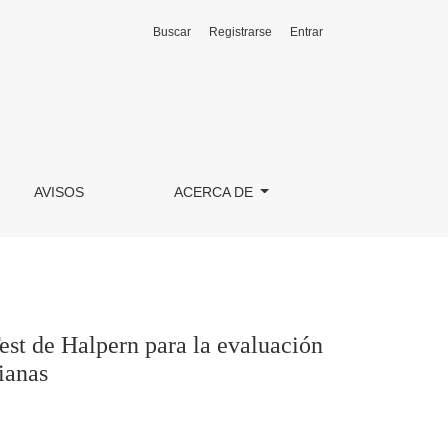
Buscar
Registrarse
Entrar
ión del pensamiento crítico mediante situaciones cotidianas
AVISOS
ACERCA DE
est de Halpern para la evaluación
ianas