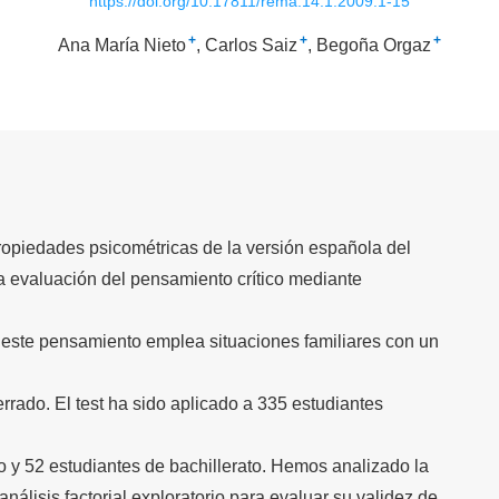
https://doi.org/10.17811/rema.14.1.2009.1-15
+
+
+
Ana María Nieto
Carlos Saiz
Begoña Orgaz
propiedades psicométricas de la versión española del
 evaluación del pensamiento crítico mediante
e este pensamiento emplea situaciones familiares con un
errado. El test ha sido aplicado a 335 estudiantes
so y 52 estudiantes de bachillerato. Hemos analizado la
nálisis factorial exploratorio para evaluar su validez de