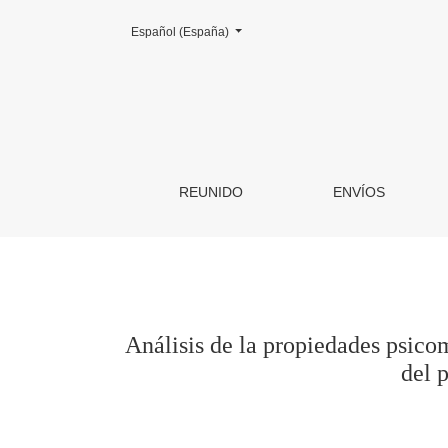
Cambiar el idioma. El actual es:
Español (España)
Análisis de la propiedades psicométricas de l
REUNIDO
ENVÍOS
Análisis de la propiedades psico
del 