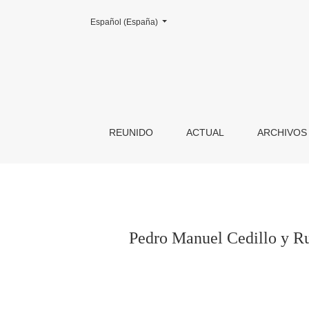
Cambiar el idioma. El actual es:
Español (España)
Pedro Manuel Cedillo y Rujaque y sus aportaci
REUNIDO
ACTUAL
ARCHIVOS
Pedro Manuel Cedillo y Ruj