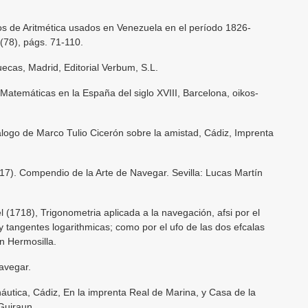
os de Aritmética usados en Venezuela en el período 1826-
(78), págs. 71-110.
cas, Madrid, Editorial Verbum, S.L.
atemáticas en la España del siglo XVIII, Barcelona, oikos-
logo de Marco Tulio Cicerón sobre la amistad, Cádiz, Imprenta
. Compendio de la Arte de Navegar. Sevilla: Lucas Martín
718), Trigonometria aplicada a la navegación, afsi por el
 y tangentes logarithmicas; como por el ufo de las dos efcalas
ín Hermosilla.
avegar.
áutica, Cádiz, En la imprenta Real de Marina, y Casa de la
Guiraun.