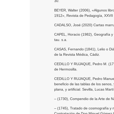
30.
BEYER, Walter (2006), «Algunos libr
1912», Revista de Pedagogía, XXVII 
CADALSO, José (2020) Cartas marrue
CAPEL, Horacio (1982), Geografía y M
tau. s.a.
CASAS, Fernando (1841), Lelio o Diá
de la Revista Médica, Cádiz.
CEDILLO Y RUJAQUE, Pedro M. (1717)
de Hermosilla.
CEDILLO Y RUJAQUE, Pedro Manuel (1
beneficio de las tablas de los senos,
plana, y artificial. Sevilla, Lucas Mart
– (1730), Compendio de la Arte de N
– (1745), Tratado de cosmografía y n
Contratación de Don Miguel Gómez 