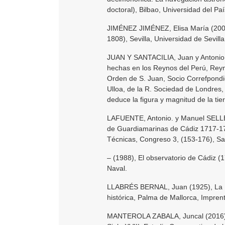
doctoral), Bilbao, Universidad del Pa
JIMÉNEZ JIMÉNEZ, Elisa María (2002)
1808), Sevilla, Universidad de Sevilla
JUAN Y SANTACILIA, Juan y Antonio
hechas en los Reynos del Perú, Reyn
Orden de S. Juan, Socio Correfpondie
Ulloa, de la R. Sociedad de Londres
deduce la figura y magnitud de la tie
LAFUENTE, Antonio. y Manuel SELLÉS 
de Guardiamarinas de Cádiz 1717-174
Técnicas, Congreso 3, (153-176), S
– (1988), El observatorio de Cádiz (1
Naval.
LLABRÉS BERNAL, Juan (1925), La E
histórica, Palma de Mallorca, Impre
MANTEROLA ZABALA, Juncal (2016), 