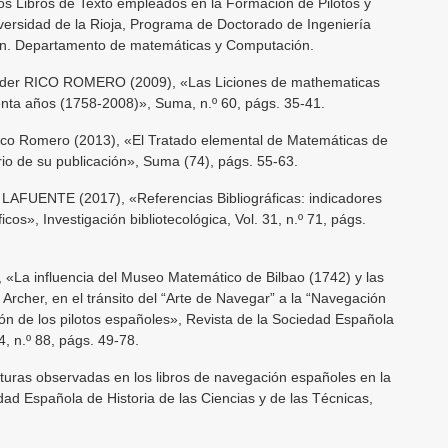
los Libros de Texto empleados en la Formación de Pilotos y
versidad de la Rioja, Programa de Doctorado de Ingeniería
ón. Departamento de matemáticas y Computación.
er RICO ROMERO (2009), «Las Liciones de mathematicas
nta años (1758-2008)», Suma, n.º 60, págs. 35-41.
o Romero (2013), «El Tratado elemental de Matemáticas de
rio de su publicación», Suma (74), págs. 55-63.
 LAFUENTE (2017), «Referencias Bibliográficas: indicadores
icos», Investigación bibliotecológica, Vol. 31, n.º 71, págs.
La influencia del Museo Matemático de Bilbao (1742) y las
Archer, en el tránsito del “Arte de Navegar” a la “Navegación
ión de los pilotos españoles», Revista de la Sociedad Española
4, n.º 88, págs. 49-78.
lturas observadas en los libros de navegación españoles en la
ad Española de Historia de las Ciencias y de las Técnicas,