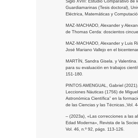
Siglo XVIII: Estudio Comparativo de 
Guardiamarinas (Tesis doctoral), Uni
Eléctrica, Matemáticas y Computaci
MAZ-MACHADO, Alexander y Alexand
de Thomas Cerda: doscientos cincue
MAZ-MACHADO, Alexander y Luis Ric
José Mariano Vallejo en el bicentena
MARTÍN, Sandra Gisela. y Valentina.
para su evaluación en trabajos científ
151-180.
PINTOS AMENGUAL, Gabriel (2021), «
Lecciones Náuticas (1756) de Miguel 
Astronómica Científica” en la formac
de las Ciencias y las Técnicas.,Vol. 4
– (2023a), «Las correcciones a las a
Edad Moderna», Revista de la Socied
Vol. 46, n.º 92, págs. 113-126.