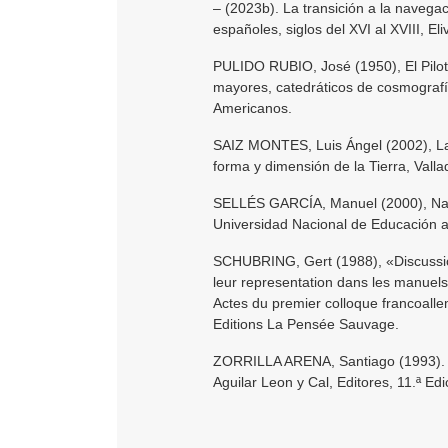
– (2023b). La transición a la navegac
españoles, siglos del XVI al XVIII, El
PULIDO RUBIO, José (1950), El Piloto
mayores, catedráticos de cosmografí
Americanos.
SAIZ MONTES, Luis Ángel (2002), Las
forma y dimensión de la Tierra, Vall
SELLÉS GARCÍA, Manuel (2000), Nave
Universidad Nacional de Educación a
SCHUBRING, Gert (1988), «Discussion
leur representation dans les manuel
Actes du premier colloque francoall
Editions La Pensée Sauvage.
ZORRILLA ARENA, Santiago (1993). In
Aguilar Leon y Cal, Editores, 11.ª Edi