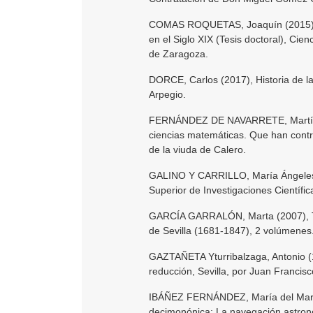
COMAS ROQUETAS, Joaquín (2015), 
en el Siglo XIX (Tesis doctoral), Cie
de Zaragoza.
DORCE, Carlos (2017), Historia de l
Arpegio.
FERNÁNDEZ DE NAVARRETE, Martín (184
ciencias matemáticas. Que han contr
de la viuda de Calero.
GALINO Y CARRILLO, María Ángeles 
Superior de Investigaciones Científic
GARCÍA GARRALÓN, Marta (2007), Ta
de Sevilla (1681-1847), 2 volúmenes. 
GAZTAÑETA Yturribalzaga, Antonio (1
reducción, Sevilla, por Juan Francis
IBÁÑEZ FERNÁNDEZ, María del Mar (2
decimonónica: La navegación astronóm