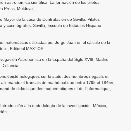
ión astronómica científica. La formación de los pilotos
iva Press, Moldova.
 Mayor de la casa de Contratación de Sevilla. Pilotos
a y cosmógrafos, Sevilla, Escuela de Estudios Hispano
 matemáticas utilizadas por Jorge Juan en el cálculo de la
adolid, Editorial MAXTOR.
gación Astronómica en la España del Siglo XVIII, Madrid,
 Distancia.
s èpistèmologiques sur le statut des nombres nègatifs et
s allemands et francais de mathèmatique entre 1795 et 1845»,
emand de didáctique des mathèmatiques et de l’informatique,
troducción a la metodología de la investigación. México,
ción.