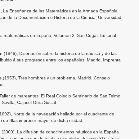
La Enseñanza de las Matemáticas en la Armada Española
ncias de la Documentación e Historia de la Ciencia, Universidad
as matemáticas en España, Volumen 2, San Cugat. Editorial
6), Disertación sobre la historia de la náutica y de las
ibuido á sus progresos entre los españoles, Madrid, Imprenta
(1953), Tres hombres y un problema, Madrid, Consejo
as.
ller de mareantes: El Real Colegio Seminario de San Telmo
Sevilla, Cajasol Obra Social.
692), Norte de la navegación hallado por el cuadrante de
co de Blas impresor mayor de dicha ciudad
000). La difusión de conocimientos náuticos en la España
ica en los textos de náutica españoles del siglo XIX, (Tesis