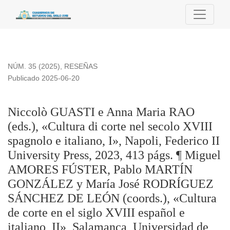
Niccolò GUASTI e Anna Maria RAO (eds.), «Cultura di corte
NÚM. 35 (2025)
,
RESEÑAS
Publicado 2025-06-20
Niccolò GUASTI e Anna Maria RAO
(eds.), «Cultura di corte nel secolo XVIII
spagnolo e italiano, I», Napoli, Federico II
University Press, 2023, 413 págs. ¶ Miguel
AMORES FÚSTER, Pablo MARTÍN
GONZÁLEZ y María José RODRÍGUEZ
SÁNCHEZ DE LEÓN (coords.), «Cultura
de corte en el siglo XVIII español e
italiano, II», Salamanca, Universidad de