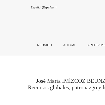
Cambiar el idioma. El actual es:
Español (España)
José María IMÍZCOZ BEUNZA y Elena LLORENTE 
REUNIDO
ACTUAL
ARCHIVOS
José María IMÍZCOZ BEUNZA 
Recursos globales, patronazgo y h