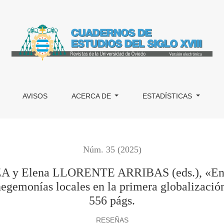
ARRIBAS (eds.), «Entre el imperio y la comunidad. Recursos g
AVISOS
ACERCA DE
ESTADÍSTICAS
Núm. 35 (2025)
y Elena LLORENTE ARRIBAS (eds.), «Entre
egemonías locales en la primera globalizació
556 págs.
RESEÑAS