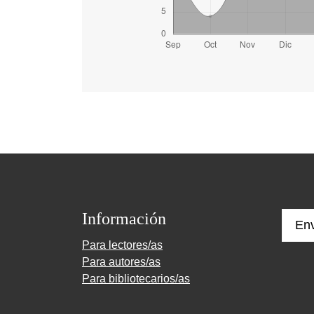
Información
Env
Para lectores/as
Para autores/as
Para bibliotecarios/as