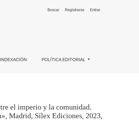
Buscar
Registrarse
Entrar
lobales, patronazgo y hegemonías locales en la primera glob
INDEXACIÓN
POLÍTICA EDITORIAL
 el imperio y la comunidad.
n», Madrid, Sílex Ediciones, 2023,