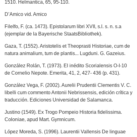
1510. Helmantica, 65, 95-110.
D’Amico vid. Amico
Filelfo, F. (ca. 1473). Epistolarum libri XVII, s.l. s. n. s.a
(ejemplar de la Bayerische StaatsBibliothek).
Gaza, T. (1552). Aristotelis et Theoprasti Historiae, cum de
natura animalium, tum de plantis... Lugduni. G. Gazeius.
González Rolán, T. (1973). El inédito Scorialensis O-I-10
de Cornelio Nepote. Emerita, 41, 2, 427- 436 (p. 431).
González Vega, F. (2002). Aurelii Prudentii Clementis V. C.
libelli cum commento Antonii Nebrissensis, edición crítica y
traducción. Ediciones Universidad de Salamanca.
Justino (1549). Ex Trogo Pompeio Historia fidelissima.
Coloniae, apud Mart. Gymnicum.
López Moreda, S. (1996). Laurentii Vallensis De linguae