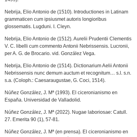
Nebrija, Elio Antonio de (1510). Introductiones in Latinam
grammaticen cum ipsiusmet autoris longioribus
glossematis. Lugduni. I. Cleyn.
Nebrija, Elio Antonio de (1512). Aurelii Prudentii Clementis
V. C. libelli cum commento Antonii Nebrissensis. Lucronii,
per A. G. de Brocario. vid. González Vega.
Nebrija, Elio Antonio de (1514). Dictionarium Aelii Antonii
Nebrissensis nunc demum auctum et recognitum… s.l. s.n.
s.a. (Coloph.: Caesaraugustae, G. Coci, 1514).
Núñez González, J. Mª (1993). El ciceronianismo en
España. Universidad de Valladolid.
Núñez González, J. Mª (2022). Nugae laboriosae: Catull.
27. Emerita 90 (1), 57-81.
Núñez González, J. Mª (en prensa). El ciceronianismo en