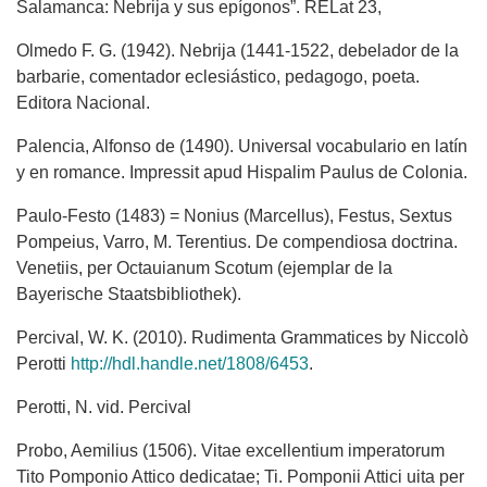
Salamanca: Nebrija y sus epígonos”. RELat 23,
Olmedo F. G. (1942). Nebrija (1441-1522, debelador de la
barbarie, comentador eclesiástico, pedagogo, poeta.
Editora Nacional.
Palencia, Alfonso de (1490). Universal vocabulario en latín
y en romance. Impressit apud Hispalim Paulus de Colonia.
Paulo-Festo (1483) = Nonius (Marcellus), Festus, Sextus
Pompeius, Varro, M. Terentius. De compendiosa doctrina.
Venetiis, per Octauianum Scotum (ejemplar de la
Bayerische Staatsbibliothek).
Percival, W. K. (2010). Rudimenta Grammatices by Niccolò
Perotti
http://hdl.handle.net/1808/6453
.
Perotti, N. vid. Percival
Probo, Aemilius (1506). Vitae excellentium imperatorum
Tito Pomponio Attico dedicatae; Ti. Pomponii Attici uita per