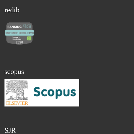
redib
scopus
SJR