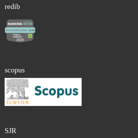
redib
scopus
SJR