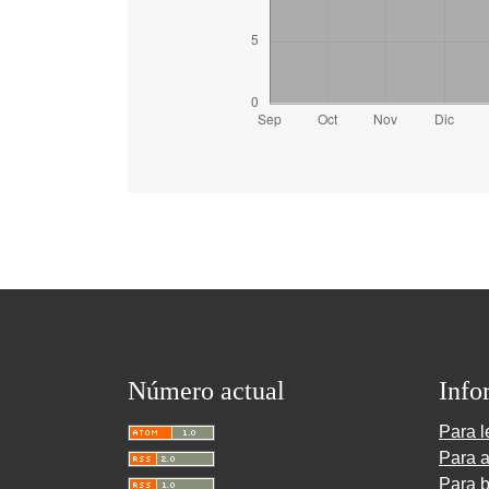
Número actual
Info
Para l
Para a
Para b