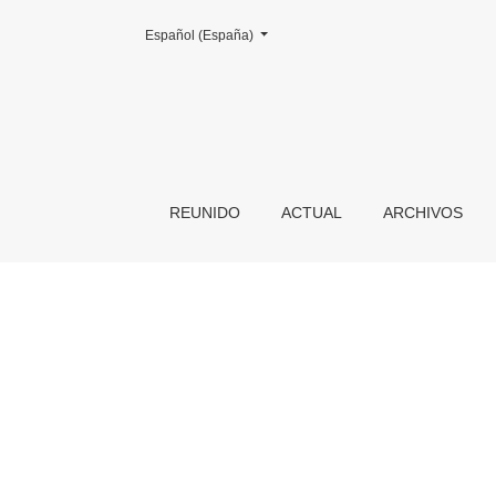
Cambiar el idioma. El actual es:
Español (España)
Venir(se) a la memoria
REUNIDO
ACTUAL
ARCHIVOS