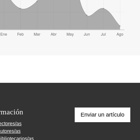
rmación
Enviar un artículo
ectores/as
utores/as
ibliotecarios/as