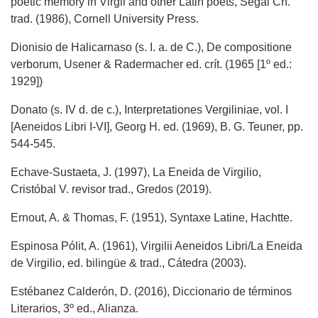
poetic memory in Virgil and other Latin poets, Segal Ch.
trad. (1986), Cornell University Press.
Dionisio de Halicarnaso (s. I. a. de C.), De compositione
verborum, Usener & Radermacher ed. crít. (1965 [1º ed.:
1929])
Donato (s. IV d. de c.), Interpretationes Vergiliniae, vol. I
[Aeneidos Libri I-VI], Georg H. ed. (1969), B. G. Teuner, pp.
544-545.
Echave-Sustaeta, J. (1997), La Eneida de Virgilio,
Cristóbal V. revisor trad., Gredos (2019).
Ernout, A. & Thomas, F. (1951), Syntaxe Latine, Hachtte.
Espinosa Pólit, A. (1961), Virgilii Aeneidos Libri/La Eneida
de Virgilio, ed. bilingüe & trad., Cátedra (2003).
Estébanez Calderón, D. (2016), Diccionario de términos
Literarios, 3º ed., Alianza.