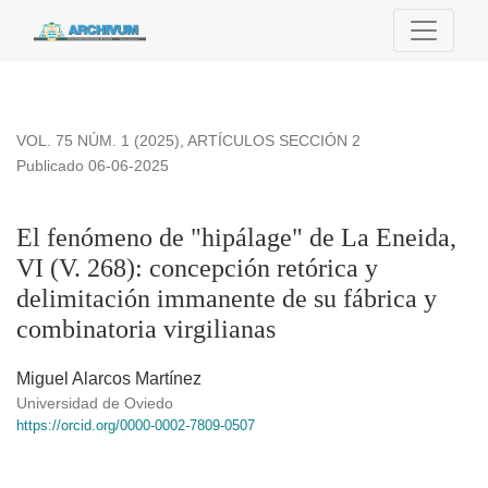
El fenómeno de &quot;hipálage&quot; de La Eneida, VI (V. 268
VOL. 75 NÚM. 1 (2025)
,
ARTÍCULOS SECCIÓN 2
Publicado 06-06-2025
El fenómeno de "hipálage" de La Eneida,
VI (V. 268): concepción retórica y
delimitación immanente de su fábrica y
combinatoria virgilianas
Miguel Alarcos Martínez
Universidad de Oviedo
https://orcid.org/0000-0002-7809-0507