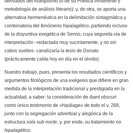
derivados del Alarquismo (o de su
Poética
inmanente
y
metodología de análisis literario); y, de otra, se aporta una
alternativa hermenéutica en la delimitación sintagmática y
combinatoria del
fenómeno hipalagético
, partiendo incluso
de la disyuntiva exegética de Servio, cuya segunda vía de
interpretación –redactada muy sucintamente, y no sin
cabos sueltos- canalizaría la tesis de Donato
(prácticamente caída hoy en día en el olvido).
Nuestro trabajo, pues, presenta los resultados científicos y
argumentos filológicos de una exégesis que difiere en gran
medida de la interpretación tradicional y prestigiada en la
actualidad, a saber: la consideración de
ibant obscuri
como único testimonio de «hipálage» de todo el v. 268,
junto con la segregación adverbial y alegórica de la
estructura
sola sub nocte
, y, por ende, su tratamiento no
hipalagético
.