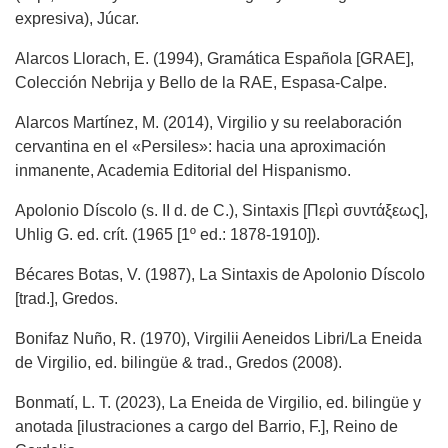
expresiva), Júcar.
Alarcos Llorach, E. (1994), Gramática Española [GRAE],
Colección Nebrija y Bello de la RAE, Espasa-Calpe.
Alarcos Martínez, M. (2014), Virgilio y su reelaboración
cervantina en el «Persiles»: hacia una aproximación
inmanente, Academia Editorial del Hispanismo.
Apolonio Díscolo (s. II d. de C.), Sintaxis [Περὶ συντάξεως],
Uhlig G. ed. crít. (1965 [1º ed.: 1878-1910]).
Bécares Botas, V. (1987), La Sintaxis de Apolonio Díscolo
[trad.], Gredos.
Bonifaz Nuño, R. (1970), Virgilii Aeneidos Libri/La Eneida
de Virgilio, ed. bilingüe & trad., Gredos (2008).
Bonmatí, L. T. (2023), La Eneida de Virgilio, ed. bilingüe y
anotada [ilustraciones a cargo del Barrio, F.], Reino de