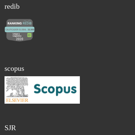
redib
scopus
SJR