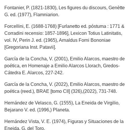
Fontanier, P. (1821-1830), Les figures du discours, Genètte
G. ed. (1977), Flamniarion.
Forcellini, E. (1688-1768) [Furlanetto ed. póstuma : 1771 &
Corradini recensio: 1857-1896], Lexicon Totius Latinitatis,
vol. IV, Perin J. ed. (1965), Arnaldus Forni Bononiae
[Gregoriana Inst. Patavii].
García de la Concha, V. (2001), Emilio Alarcos, maestro de
poética, en Homenaje a Emilio Alarcos Llorach, Gredos-
Cátedra E. Alarcos, 227-242.
García de la Concha, V. (2022), Emilio Alarcos, maestro de
poética (reed.), BRAE [tomo CII] (326),(2022), 731-748.
Hernández de Velasco, G. (1555), La Eneida de Virgilio,
Bejarano V. ed. (1996,) Planeta.
Hernández Vista, V. E. (1974), Figuras y Situaciones de la
Eneida, G. del Toro.