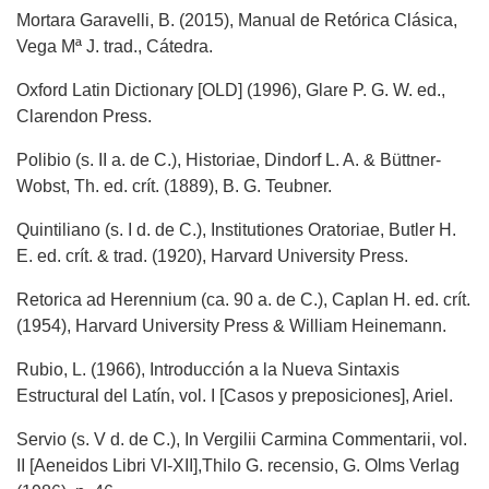
Mortara Garavelli, B. (2015), Manual de Retórica Clásica,
Vega Mª J. trad., Cátedra.
Oxford Latin Dictionary [OLD] (1996), Glare P. G. W. ed.,
Clarendon Press.
Polibio (s. II a. de C.), Historiae, Dindorf L. A. & Büttner-
Wobst, Th. ed. crít. (1889), B. G. Teubner.
Quintiliano (s. I d. de C.), Institutiones Oratoriae, Butler H.
E. ed. crít. & trad. (1920), Harvard University Press.
Retorica ad Herennium (ca. 90 a. de C.), Caplan H. ed. crít.
(1954), Harvard University Press & William Heinemann.
Rubio, L. (1966), Introducción a la Nueva Sintaxis
Estructural del Latín, vol. I [Casos y preposiciones], Ariel.
Servio (s. V d. de C.), In Vergilii Carmina Commentarii, vol.
II [Aeneidos Libri VI-XII],Thilo G. recensio, G. Olms Verlag