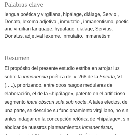
Palabras clave
lengua poética y virgiliana
hipálage
diálage
Servio
Donato
lexema adjetival
inmutatio
inmanentismo
poetic
and virgilian language
hypalage
dialage
Servius
Donatus
adjetival lexeme
inmutatio
immanetism
Resumen
El propósito del presente estudio estriba en arrojar luz
sobre la
inmanencia
poética del v. 268 de la
Eneida
, VI
(…..), priorizando, entre otros rasgos medulares de
elaboración, el de la «hipálage», patente en el artificioso
segmento
ibant obscuri sola sub nocte
. A tales efectos, de
una parte, se describe su funcionamiento virgiliano, no sin
antes indagar en la concepción retórica de «hipálage», sin
abdicar de nuestros planteamientos
inmanentistas
,