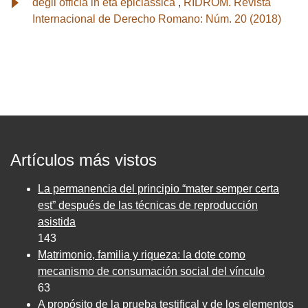
degli officia in età epiclassica
,
RIDROM. Revista
Internacional de Derecho Romano: Núm. 20 (2018)
Artículos más vistos
La permanencia del principio “mater semper certa
est” después de las técnicas de reproducción
asistida
143
Matrimonio, familia y riqueza: la dote como
mecanismo de consumación social del vínculo
63
A propósito de la prueba testifical y de los elementos