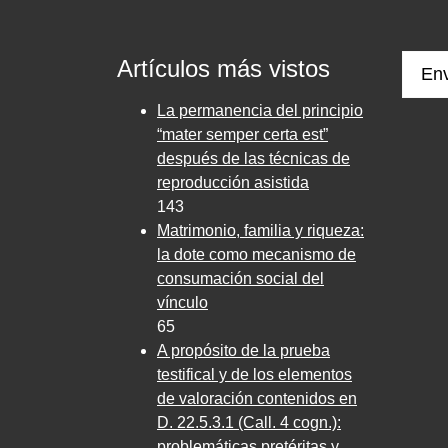
Artículos más vistos
Env
La permanencia del principio
“mater semper certa est”
después de las técnicas de
reproducción asistida
143
Matrimonio, familia y riqueza:
la dote como mecanismo de
consumación social del
vínculo
65
A propósito de la prueba
testifical y de los elementos
de valoración contenidos en
D. 22.5.3.1 (Call. 4 cogn.):
problemáticas pretéritas y