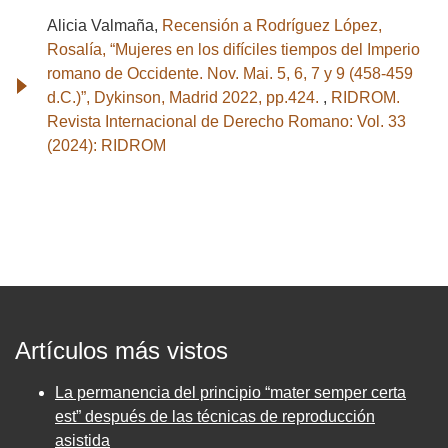
Alicia Valmaña,
Recensión a Rodríguez López,
Rosalía, “Mujeres en los difíciles tiempos del Imperio
romano de Occidente. Nov. Mai. 5, 6, 7 y 9 (458-459
d.C.)”, Dykinson, Madrid 2022, pp.424.
,
RIDROM.
Revista Internacional de Derecho Romano: Vol. 33
(2024): RIDROM
Artículos más vistos
La permanencia del principio “mater semper certa
est” después de las técnicas de reproducción
asistida