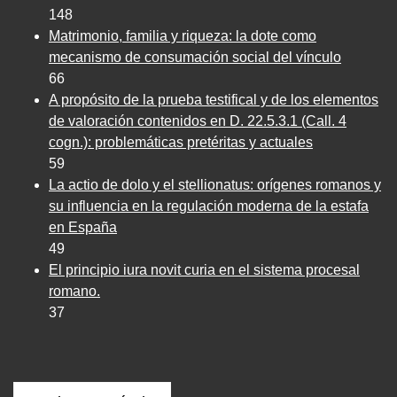
148
Matrimonio, familia y riqueza: la dote como
mecanismo de consumación social del vínculo
66
A propósito de la prueba testifical y de los elementos
de valoración contenidos en D. 22.5.3.1 (Call. 4
cogn.): problemáticas pretéritas y actuales
59
La actio de dolo y el stellionatus: orígenes romanos y
su influencia en la regulación moderna de la estafa
en España
49
El principio iura novit curia en el sistema procesal
romano.
37