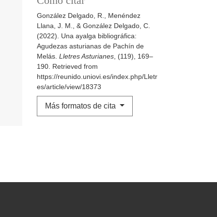
Como citar
González Delgado, R., Menéndez
Llana, J. M., & González Delgado, C.
(2022). Una ayalga bibliográfica:
Agudezas asturianas de Pachín de
Melás.
Lletres Asturianes
, (119), 169–
190. Retrieved from
https://reunido.uniovi.es/index.php/Lletr
es/article/view/18373
Más formatos de cita