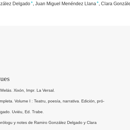
+
+
zález Delgado
Juan Miguel Menéndez Llana
Clara Gonzál
ques
Melás. Xixón, Impr. La Versal.
eta. Volume I : Teatru, poesía, narrativa. Edición, pró-
gado. Uviéu, Ed. Trabe.
 prólogu y notes de Ramiro González Delgado y Clara