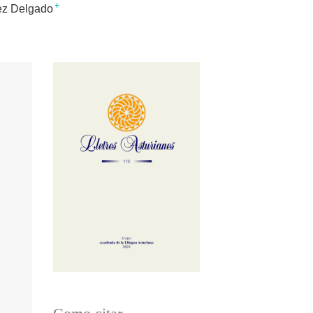
+
ez Delgado