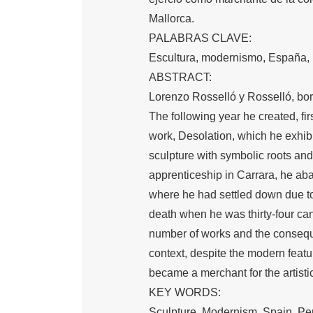
Mallorca.
PALABRAS CLAVE:
Escultura, modernismo, España, P
ABSTRACT:
Lorenzo Rosselló y Rosselló, bor
The following year he created, fir
work, Desolation, which he exhib
sculpture with symbolic roots and
apprenticeship in Carrara, he aban
where he had settled down due to
death when he was thirty-four ca
number of works and the conseque
context, despite the modern featur
became a merchant for the artisti
KEY WORDS:
Sculpture, Modernism, Spain, Peru