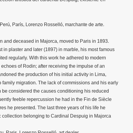
erú, París, Lorenzo Rosselló, marchante de arte.
n and deceased in Majorca, moved to Paris in 1893.
st in plaster and later (1897) in marble, his most famous
ited regularly. With this work he adhered to modern
 echoes of Rodin; after receiving the impulse of an
doned the production of his initial activity in Lima,
 family migration. The lack of commissions and his early
n be considered the causes conditioning his reduced
ntly feeble repercussion he had in the Fin de Siècle
es he presented. The last three years of his life he
c collection belonging to Cardinal Despuig in Majorca
, Paris, Lorenzo Rosselló, art dealer.