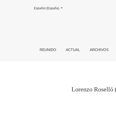
Cambiar el idioma. El actual es:
Español (España)
Lorenzo Roselló (Mallorca, 1867-1901): un escul
REUNIDO
ACTUAL
ARCHIVOS
Lorenzo Roselló (