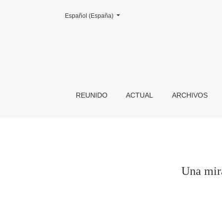
Cambiar el idioma. El actual es:
Español (España)
Una mirada sobre las actividades culturales 
REUNIDO
ACTUAL
ARCHIVOS
Una mira