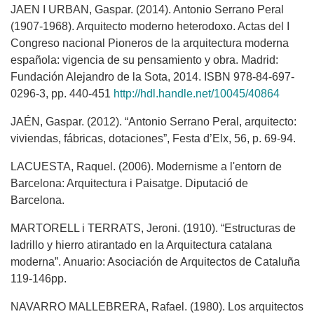
JAEN I URBAN, Gaspar. (2014). Antonio Serrano Peral
(1907-1968). Arquitecto moderno heterodoxo. Actas del I
Congreso nacional Pioneros de la arquitectura moderna
española: vigencia de su pensamiento y obra. Madrid:
Fundación Alejandro de la Sota, 2014. ISBN 978-84-697-
0296-3, pp. 440-451
http://hdl.handle.net/10045/40864
JAÉN, Gaspar. (2012). “Antonio Serrano Peral, arquitecto:
viviendas, fábricas, dotaciones”, Festa d’Elx, 56, p. 69-94.
LACUESTA, Raquel. (2006). Modernisme a l'entorn de
Barcelona: Arquitectura i Paisatge. Diputació de
Barcelona.
MARTORELL i TERRATS, Jeroni. (1910). “Estructuras de
ladrillo y hierro atirantado en la Arquitectura catalana
moderna”. Anuario: Asociación de Arquitectos de Cataluña
119-146pp.
NAVARRO MALLEBRERA, Rafael. (1980). Los arquitectos