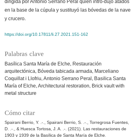
dirigida por Antonio Serrano Peral quien intro-dujo atados
en la base de la cúpula y sustituyó las bóvedas de la nave
y crucero.
https://doi.org/10.17811/li.27.2021.151-162
Palabras clave
Basílica Santa María de Elche
Restauración
arquitectónica
Bóveda tabicada armada
Marceliano
Coquillat i Llofriu
Antonio Serrano Peral
Basilica Santa
María of Elche
Architectural restoration
Brick vault with
metal structure
Cómo citar
Spairani Berrio, Y. .-., Spairani Berrio, S. .-., Torregrosa Fuentes,
D. .-., & Huesca Tortosa, J. A. .-. (2021). Las restauraciones de
1903 y 1939 de la Basílica de Santa María de Elche.