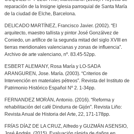
reparación de la Insigne iglesia parroquial de Santa María
de la ciudad de Elche, Barcelona.
DELICADO MARTÍNEZ, Francisco Javier. (2002). “El
arquitecto, maestro tallista y pintor José Gonzálvez de
Coniedo, un artífice de la segunda mitad del siglo XVIII en
tierras meridionales valencianas y zonas de influencia”.
Archivo de arte valenciano, nº. 83.45-52pp.
ESBERT ALEMANY, Rosa María y LO-SADA
ARANGUREN, Jose. María. (2003). “Criterios de
Intervención en materiales pétreos”. Revista del Instituto de
Patrimonio Histórico Español Nº 2. 1-34pp.
FERNANDEZ MORÁN, Antonio. (2016). “Reforma y
rehabilitación del café Dindurra de Gijón”. Revista Liño:
Revista Anual de Historia del Arte, 22, 171-178pp.
FRÍAS DÍAZ DE LA CRUZ, Alfredo y GUZMÁN ASENSIO,
José Andrés. (2015). Evaluación rápida de daños en