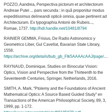
POZZO, Aandrea, Perspectiva pictorum et architectorum
Andreae Putei ... pars secunda : in quâ proponitur modus
expeditissimus delineandi opticè omnia, quae pertinent ad
Architecturam. Ex typographia Antonii de Rubeis...,
Romae, 1737.
http://hdl.handle.net/10481/8794
RAINIER GEMMA, Frisius, De Radio Astronomico y
Geometrico Liber, Gul Cavellat, Bavarian State Library,
1558.
https://archive.org/details/bub_gb_Ftk5AAAAcAAJ/page/n77
RAYNAUD, Dominique, Studies on Binocular Vision:
Optics, Vision and Perspective from the Thirteenth to the
Seventeenth Centuries, Springer, Netherlands, 2016.
SMITH, A. Mark, “Ptolemy and the Foundations of Ancient
Mathematical Optics: A Source Based Guided Study” en
Transactions of the American Philosophical Society, 89, 3,
1999, pp. 1-172.