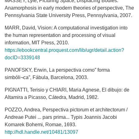
MASSEY, Lyle, Picturing Space, Displacing Bodies:
Anamorphosis in early modern theories of perspective, The
Pennsylvania State University Press, Pennsylvania, 2007.
MARR, David, Vision: A computational investigation into
the human representation and processing of visual
information, MIT Press, 2010.
https://ebookcentral.proquest.com/lib/ugr/detail.action?
docID=3339148
PANOFSKY, Erwin, La perspectiva como” forma
simbóli¬ca”, Fábula, Barcelona, 2003.
PIGNATTI, Terisio y CHIARI, Maria Agnese, El dibujo: de
Altamira a Picasso, Cátedra, Madrid, 1982.
POZZO, Andrea, Perspectiva pictorum et architectorum /
Andreae Putei ... pars prima... Typis Joannis Jacobi
Komarek Bohemi, Romae, 1693.
http://hdl.handle.net/10481/13097