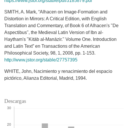
https://www.jstor.org/stable/pdf/3185879.pdf
SMITH, A. Mark, “Alhacen on Image-Formation and
Distortion in Mirrors: A Critical Edition, with English
Translation and Commentary, of Book 6 of Alhacen's "De
Aspectibus", the Medieval Latin Version of Ibn al-
Haytham's "Kitāb al-Manāzir." Volume One. Introduction
and Latin Text” en Transactions of the American
Philosophical Society, 98, 1, 2008, pp. 1-153.
http://www.jstor.org/stable/27757395
WHITE, John, Nacimiento y renacimiento del espacio
pictórico, Alianza Editorial, Madrid, 1994.
Descargas