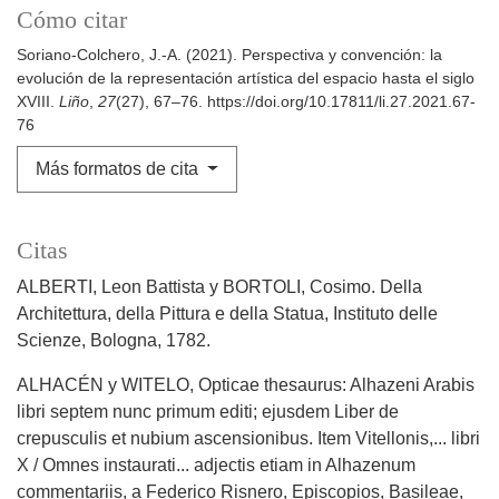
Cómo citar
Soriano-Colchero, J.-A. (2021). Perspectiva y convención: la
evolución de la representación artística del espacio hasta el siglo
XVIII.
Liño
,
27
(27), 67–76. https://doi.org/10.17811/li.27.2021.67-
76
Más formatos de cita
Citas
ALBERTI, Leon Battista y BORTOLI, Cosimo. Della
Architettura, della Pittura e della Statua, Instituto delle
Scienze, Bologna, 1782.
ALHACÉN y WITELO, Opticae thesaurus: Alhazeni Arabis
libri septem nunc primum editi; ejusdem Liber de
crepusculis et nubium ascensionibus. Item Vitellonis,... libri
X / Omnes instaurati... adjectis etiam in Alhazenum
commentariis, a Federico Risnero, Episcopios, Basileae,