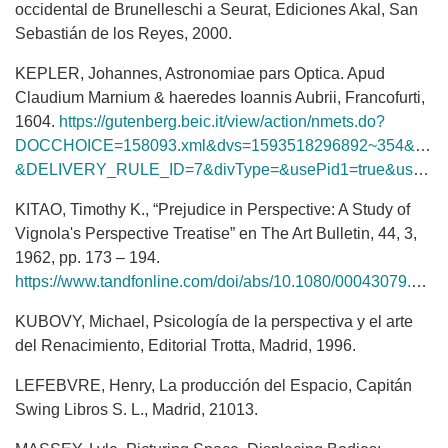
occidental de Brunelleschi a Seurat, Ediciones Akal, San
Sebastián de los Reyes, 2000.
KEPLER, Johannes, Astronomiae pars Optica. Apud
Claudium Marnium & haeredes Ioannis Aubrii, Francofurti,
1604.
https://gutenberg.beic.it/view/action/nmets.do?
DOCCHOICE=158093.xml&dvs=1593518296892~354&locale=e
&DELIVERY_RULE_ID=7&divType=&usePid1=true&usePid2=true
KITAO, Timothy K., “Prejudice in Perspective: A Study of
Vignola's Perspective Treatise” en The Art Bulletin, 44, 3,
1962, pp. 173 – 194.
https://www.tandfonline.com/doi/abs/10.1080/00043079.1962.10789043
KUBOVY, Michael, Psicología de la perspectiva y el arte
del Renacimiento, Editorial Trotta, Madrid, 1996.
LEFEBVRE, Henry, La producción del Espacio, Capitán
Swing Libros S. L., Madrid, 21013.