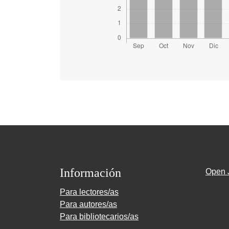
Información
Open 
Para lectores/as
Para autores/as
Para bibliotecarios/as