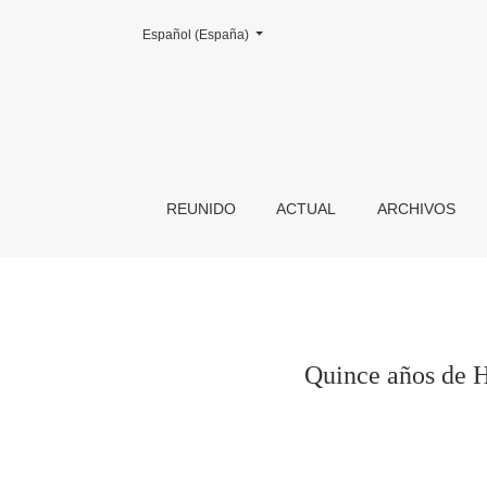
Cambiar el idioma. El actual es:
Español (España)
Quince años de Historia del Arte y profesión.
REUNIDO
ACTUAL
ARCHIVOS
Quince años de H