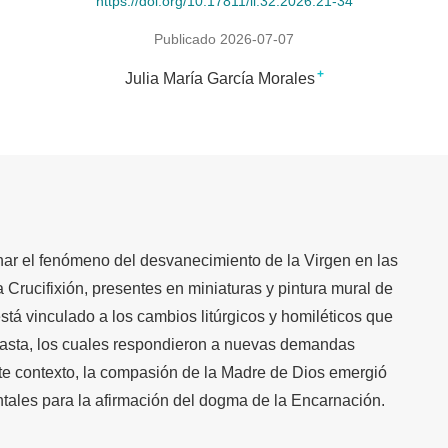
https://doi.org/10.17811/li.32.2026.21-34
Publicado 2026-07-07
+
Julia María García Morales
nar el fenómeno del desvanecimiento de la Virgen en las
 Crucifixión, presentes en miniaturas y pintura mural de
está vinculado a los cambios litúrgicos y homiléticos que
clasta, los cuales respondieron a nuevas demandas
ste contexto, la compasión de la Madre de Dios emergió
ales para la afirmación del dogma de la Encarnación.