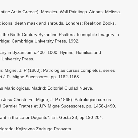
ntine Art in Greece): Mosaics- Wall Paintings. Atenas: Melissa.
l: icons, death mask and shrouds. Londres: Reaktion Books.
n the Ninth-Century Byzantine Psalters: Iconophile Imagery in
idge: Cambridge University Press, 1992.
ary in Byzantium c.400- 1000. Hymns, Homilies and
University Press.
En: Migne, J. P (1860): Patrologiae cursus completus, series
et J.P- Migne Sucessores, pp. 1162-1168.
s Mariológicas. Madrid: Editorial Ciudad Nueva.
 Jesu Christi. En: Migne, J. P (1865): Patrologiae cursus
d Garnier Fratres et J.P- Migne Sucessores, pp. 1458-1490.
ant in the Later Dugento”. En: Gesta 28, pp.190-204.
Belgrado: Knjizevna Zadruga Prosveta.