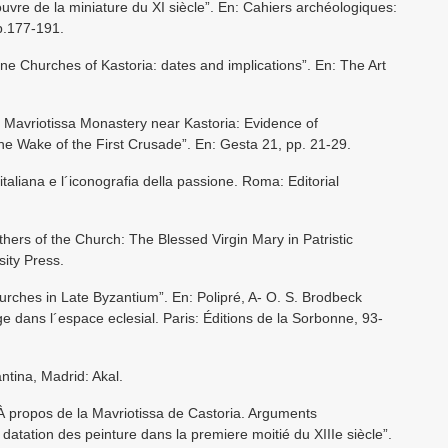
uvre de la miniature du XI siècle”. En: Cahiers archéologiques:
pp.177-191.
ne Churches of Kastoria: dates and implications”. En: The Art
e Mavriotissa Monastery near Kastoria: Evidence of
the Wake of the First Crusade”. En: Gesta 21, pp. 21-29.
italiana e l´iconografia della passione. Roma: Editorial
ers of the Church: The Blessed Virgin Mary in Patristic
sity Press.
urches in Late Byzantium”. En: Polipré, A- O. S. Brodbeck
age dans l´espace eclesial. Paris: Éditions de la Sorbonne, 93-
ntina, Madrid: Akal.
 propos de la Mavriotissa de Castoria. Arguments
datation des peinture dans la premiere moitié du XIIIe siècle”.