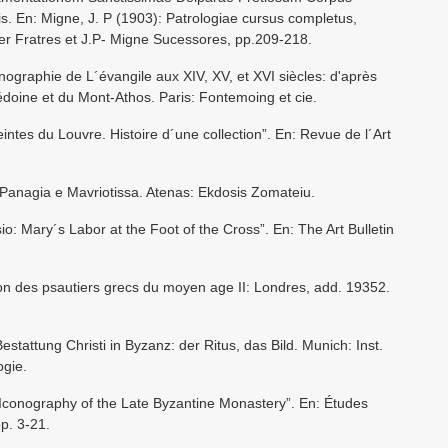
is. En: Migne, J. P (1903): Patrologiae cursus completus,
er Fratres et J.P- Migne Sucessores, pp.209-218.
nographie de L´évangile aux XIV, XV, et XVI siècles: d'après
doine et du Mont-Athos. Paris: Fontemoing et cie.
intes du Louvre. Histoire d´une collection”. En: Revue de l´Art
 Panagia e Mavriotissa. Atenas: Ekdosis Zomateiu.
o: Mary´s Labor at the Foot of the Cross”. En: The Art Bulletin
tion des psautiers grecs du moyen age II: Londres, add. 19352.
estattung Christi in Byzanz: der Ritus, das Bild. Munich: Inst.
ogie.
 Iconography of the Late Byzantine Monastery”. En: Études
p. 3-21.