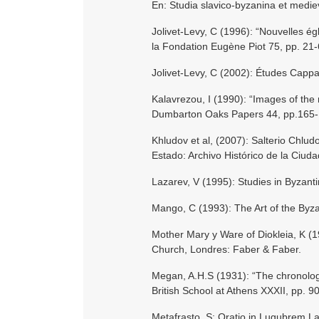
En: Studia slavico-byzanina et medie
Jolivet-Levy, C (1996): “Nouvelles é
la Fondation Eugène Piot 75, pp. 21-
Jolivet-Levy, C (2002): Études Capp
Kalavrezou, I (1990): “Images of th
Dumbarton Oaks Papers 44, pp.165-
Khludov et al, (2007): Salterio Chlu
Estado: Archivo Histórico de la Ciud
Lazarev, V (1995): Studies in Byzanti
Mango, C (1993): The Art of the Byza
Mother Mary y Ware of Diokleia, K (
Church, Londres: Faber & Faber.
Megan, A.H.S (1931): “The chronolog
British School at Athens XXXII, pp. 9
Metafrasto, S: Oratio in Lugubrem 