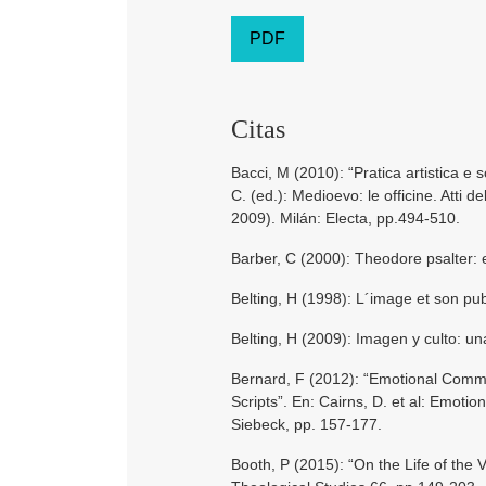
PDF
Citas
Bacci, M (2010): “Pratica artistica e 
C. (ed.): Medioevo: le officine. Atti
2009). Milán: Electa, pp.494-510.
Barber, C (2000): Theodore psalter: ele
Belting, H (1998): L´image et son pu
Belting, H (2009): Imagen y culto: una
Bernard, F (2012): “Emotional Commun
Scripts”. En: Cairns, D. et al: Emoti
Siebeck, pp. 157-177.
Booth, P (2015): “On the Life of the 