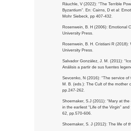
Räuchle, V (2022): “The Terrible Pow
Byzantium”. En: Cairns, D et al: Emo
Mohr Siebeck, pp 407-432.
Rosenwein, B. H (2006): Emotional Co
University Press.
Rosenwein, B. H. Cristiani R (2018)
University Press.
Salvador González, J. M. (2011): “Ico
Análisis a partir de sus fuentes legen
Sevcenko, N (2016): “The service of 
M. B. (eds.): The Cult of the mother
pp.247-262.
Shoemaker, S.J (2011): “Mary at the 
in the earliest “Life of the Virgin” an
62, pp.570-606.
Shoemaker, S. J (2012): The life of t