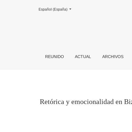
Cambiar el idioma. El actual es:
Español (España)
Retórica y emocionalidad en Bizancio: el desma
REUNIDO
ACTUAL
ARCHIVOS
Retórica y emocionalidad en Biz