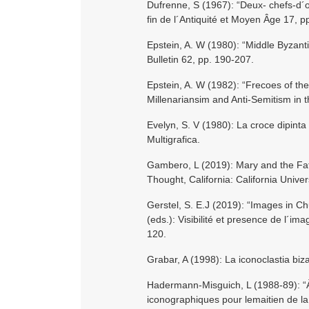
Dufrenne, S (1967): “Deux- chefs-d´o
fin de l´Antiquité et Moyen Âge 17, 
Epstein, A. W (1980): “Middle Byzanti
Bulletin 62, pp. 190-207.
Epstein, A. W (1982): “Frecoes of th
Millenariansim and Anti-Semitism in 
Evelyn, S. V (1980): La croce dipinta 
Multigrafica.
Gambero, L (2019): Mary and the Fath
Thought, California: California Univer
Gerstel, S. E.J (2019): “Images in Ch
(eds.): Visibilité et presence de l´im
120.
Grabar, A (1998): La iconoclastia biza
Hadermann-Misguich, L (1988-89): “À
iconographiques pour lemaitien de la 