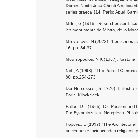
Domini Nostri Jesu Christi Amplexant
series graeca 114. París: Apud Garni
Millet, G (1916): Reserches sur L´ico
les monuments de Mistra, de la Macé
Milovanovic, N (2022): “Les icônes pe
16, pp. 34-37.
Moutsopoulos, N.K (1967): Kastoria,
Neff, A (1998): “The Pain of Compassi
80, pp.254-273.
Der Nersessian, S (1970): L´illustra
Paris: Klincksieck.
Pallas, D. I (1965): Die Passion und B
Für Byzantinistik u. Neugriech. Philol
Popovic, S (1997) “The Architectural
anciennes et sciencesdes religions, p