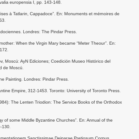
valia europensia I, pp. 143-148.
glises à Tatlarin, Cappadoce”. En: Monuments et mémoires de
63.
adociennes. Londres: The Pindar Press.
e mother: When the Virgin Mary became “Meter Theour”. En:
172.
dov, Moscú: AyN Ediciones; Coedición Museo Histórico del
ad de Moscú.
ne Painting. Londres: Pindar Press.
ntine Empire, 312-1453. Toronto: University of Toronto Press.
1984): The Lenten Triodion: The Service Books of the Orthodox
y of some Middle Byzantine Churches”. En: Annual of the
0-130.
Lamentationem Sanctissimae Deiparae Pretiosum Corpus