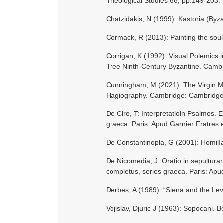
Theological Studies 66, pp.149-203.
Chatzidakis, N (1999): Kastoria (Byza
Cormack, R (2013): Painting the sou
Corrigan, K (1992): Visual Polemics i
Tree Ninth-Century Byzantine. Cambr
Cunningham, M (2021): The Virgin M
Hagiography. Cambridge: Cambridge 
De Ciro, T: Interpretatioin Psalmos. 
graeca. Paris: Apud Garnier Fratres 
De Constantinopla, G (2001): Homilía
De Nicomedia, J: Oratio in sepulturam
completus, series graeca. Paris: Apu
Derbes, A (1989): “Siena and the Lev
Vojislav, Djuric J (1963): Sopocani. 