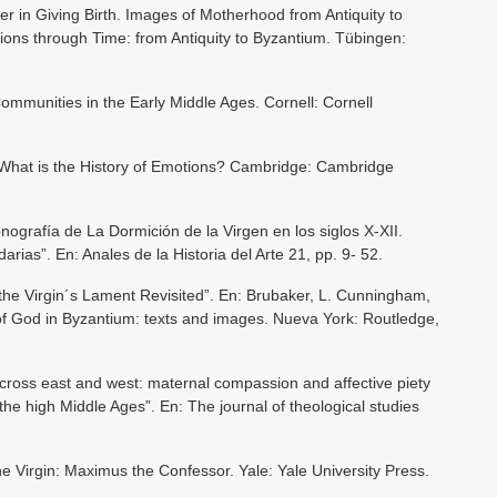
er in Giving Birth. Images of Motherhood from Antiquity to
tions through Time: from Antiquity to Byzantium. Tübingen:
mmunities in the Early Middle Ages. Cornell: Cornell
: What is the History of Emotions? Cambridge: Cambridge
nografía de La Dormición de la Virgen en los siglos X-XII.
darias”. En: Anales de la Historia del Arte 21, pp. 9- 52.
the Virgin´s Lament Revisited”. En: Brubaker, L. Cunningham,
 of God in Byzantium: texts and images. Nueva York: Routledge,
cross east and west: maternal compassion and affective piety
d the high Middle Ages”. En: The journal of theological studies
he Virgin: Maximus the Confessor. Yale: Yale University Press.