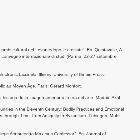
scambi cultural nel Levantedopo le crociate”. En. Quintavalle, A.
 del convegno internazionale di studi (Parma, 22-27 settembre
ctronic facsimile. Illinois: University of Illinois Press.
blic au Moyen Âge. Paris: Gérard Monfort.
 historia de la imagen anterior a la era del arte. Madrid: Akal.
ities in the Eleventh Century: Bodily Practices and Emotional
ons through Time: from Antiquity to Byzantium. Tübingen: Mohr
Virgin Attributed to Maximus Confessor”. En: Journal of