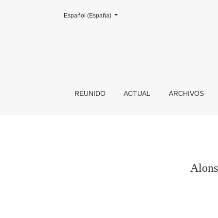
Cambiar el idioma. El actual es:
Español (España)
Alonso del Manzano y Tomás de Sierra en tier
REUNIDO
ACTUAL
ARCHIVOS
Alons