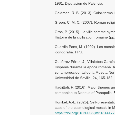
1981. Diputación de Palencia.
Goldman, R. B. (2013). Color-terms i
Green, C. M. C. (2007). Roman religio
Gros, P. (2015). La ville comme symbo
Histoire de la civilisation romaine (
Guardia Pons, M. (1992). Los mosaic
iconografía. PPU.
Gutiérrez Pérez, J., Villalobos García,
Hispania durante la época romana. An
zona noroccidental de la Meseta Nort
Universidad de Sevilla, 24, 165-182.
Hadjittofi, F. (2016). Major themes and
companion to Nonnus of Panopolis. Br
Honikel, A.-L. (2025). Self-presentat
case of the cosmological mosaic in 
https://doi.org/10.26658/jmr.1814177