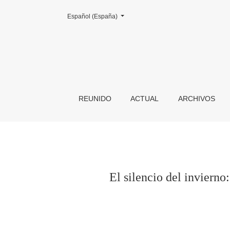
Cambiar el idioma. El actual es:
Español (España)
El silencio del invierno: iconografía y personi
REUNIDO
ACTUAL
ARCHIVOS
El silencio del invierno