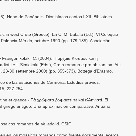
95). Nono de Panópolis: Dionisíacas cantos I-XII. Biblioteca
ic in west Crete (Greece). En C. M. Batalla (Ed.), VI Coloquio
 Palencia-Mérida, octubre 1990 (pp. 179-185). Asociación
y Frangonikolaki, C. (2004). Η αρχαία Κίσαμος και η
otti e I. Simiakaki (Eds.), Creta romana e protobizantina: Atti
on, 23-30 settembre 2000) (pp. 355-373). Bottega d’Erasmo.
co de las estaciones de Carmona. Estudios previos,
15, 227-254.
tine et graece - Tὰ χρώματα ῥωμαιστί τε καὶ ἑλληνιστί. El
 del griego antiguo: Una aproximación comparativa. Anuario
Mosaicos romanos de Valladolid. CSIC.
agen en los mosaicos romanos como fuente documental acerca