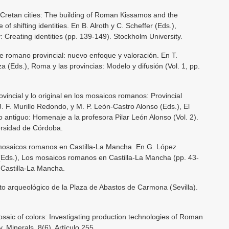
 Cretan cities: The building of Roman Kissamos and the
of shifting identities. En B. Alroth y C. Scheffer (Eds.),
y: Creating identities (pp. 139-149). Stockholm University.
te romano provincial: nuevo enfoque y valoración. En T.
 (Eds.), Roma y las provincias: Modelo y difusión (Vol. 1, pp.
incial y lo original en los mosaicos romanos: Provincial
J. F. Murillo Redondo, y M. P. León-Castro Alonso (Eds.), El
o antiguo: Homenaje a la profesora Pilar León Alonso (Vol. 2).
ersidad de Córdoba.
osaicos romanos en Castilla-La Mancha. En G. López
Eds.), Los mosaicos romanos en Castilla-La Mancha (pp. 43-
 Castilla-La Mancha.
to arqueológico de la Plaza de Abastos de Carmona (Sevilla).
 mosaic of colors: Investigating production technologies of Roman
. Minerals, 8(6), Artículo 255.