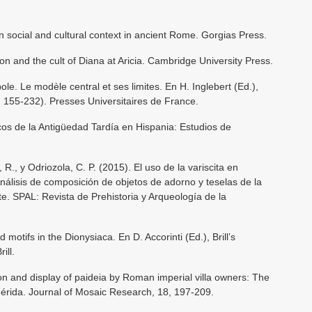
n social and cultural context in ancient Rome. Gorgias Press.
n and the cult of Diana at Aricia. Cambridge University Press.
le. Le modèle central et ses limites. En H. Inglebert (Ed.),
pp. 155-232). Presses Universitaires de France.
os de la Antigüedad Tardía en Hispania: Estudios de
 R., y Odriozola, C. P. (2015). El uso de la variscita en
álisis de composición de objetos de adorno y teselas de la
e. SPAL: Revista de Prehistoria y Arqueología de la
 motifs in the Dionysiaca. En D. Accorinti (Ed.), Brill’s
ill.
ion and display of paideia by Roman imperial villa owners: The
Mérida. Journal of Mosaic Research, 18, 197-209.