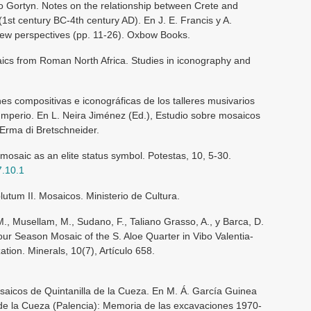
to Gortyn. Notes on the relationship between Crete and
st century BC-4th century AD). En J. E. Francis y A.
w perspectives (pp. 11-26). Oxbow Books.
ics from Roman North Africa. Studies in iconography and
s compositivas e iconográficas de los talleres musivarios
o Imperio. En L. Neira Jiménez (Ed.), Estudio sobre mosaicos
’Erma di Bretschneider.
mosaic as an elite status symbol. Potestas, 10, 5-30.
7.10.1
tum II. Mosaicos. Ministerio de Cultura.
M., Musellam, M., Sudano, F., Taliano Grasso, A., y Barca, D.
our Season Mosaic of the S. Aloe Quarter in Vibo Valentia-
zation. Minerals, 10(7), Artículo 658.
saicos de Quintanilla de la Cueza. En M. Á. García Guinea
a de la Cueza (Palencia): Memoria de las excavaciones 1970-