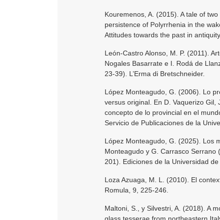
Kouremenos, A. (2015). A tale of two
persistence of Polyrrhenia in the wake 
Attitudes towards the past in antiquit
León-Castro Alonso, M. P. (2011). Ar
Nogales Basarrate e I. Rodá de Llanza
23-39). L’Erma di Bretschneider.
López Monteagudo, G. (2006). Lo prov
versus original. En D. Vaquerizo Gil, 
concepto de lo provincial en el mund
Servicio de Publicaciones de la Univ
López Monteagudo, G. (2025). Los m
Monteagudo y G. Carrasco Serrano (
201). Ediciones de la Universidad de
Loza Azuaga, M. L. (2010). El contex
Romula, 9, 225-246.
Maltoni, S., y Silvestri, A. (2018). A
glass tesserae from northeastern Italy