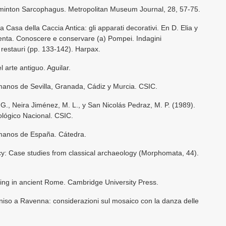
dminton Sarcophagus. Metropolitan Museum Journal, 28, 57-75.
a Casa della Caccia Antica: gli apparati decorativi. En D. Elia y
nta. Conoscere e conservare (a) Pompei. Indagini
 restauri (pp. 133-142). Harpax.
l arte antiguo. Aguilar.
manos de Sevilla, Granada, Cádiz y Murcia. CSIC.
., Neira Jiménez, M. L., y San Nicolás Pedraz, M. P. (1989).
ógico Nacional. CSIC.
omanos de España. Cátedra.
cy: Case studies from classical archaeology (Morphomata, 44).
ing in ancient Rome. Cambridge University Press.
ioniso a Ravenna: considerazioni sul mosaico con la danza delle