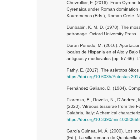
Chevrollier, F. (2016). From Cyrene 
Cyrenaica under Roman domination (1
Kouremenos (Eds.), Roman Crete: Ne
Dunbabin, K. M. D. (1978). The mosa
patronage. Oxford University Press.
Durán Penedo, M. (2016). Aportacione
locales de Hispania en el Alto y Baj
antiguos y medievales (pp. 57-66). L
Fathy, E. (2017). The asàrotos òikos 
https://doi.org/10.6035/Potestas.201
Fernández Galiano, D. (1984). Complu
Fiorenza, E., Rovella, N., D’Andrea, 
(2020). Vitreous tesserae from the F
Calabria, Italy: A chemical characteri
https://doi.org/10.3390/min10080658
García Guinea, M. Á. (2000). Los mo
(Ed.), La villa romana de Quintanill