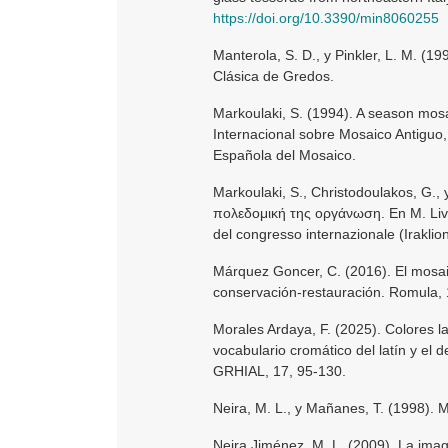
https://doi.org/10.3390/min8060255
Manterola, S. D., y Pinkler, L. M. (19
Clásica de Gredos.
Markoulaki, S. (1994). A season mosa
Internacional sobre Mosaico Antiguo,
Española del Mosaico.
Markoulaki, S., Christodoulakos, G., 
πολεδομική της οργάνωση. En M. Livadi
del congresso internazionale (Irakli
Márquez Goncer, C. (2016). El mosai
conservación-restauración. Romula, 
Morales Ardaya, F. (2025). Colores la
vocabulario cromático del latín y el
GRHIAL, 17, 95-130.
Neira, M. L., y Mañanes, T. (1998). 
Neira Jiménez, M. L. (2009). La im