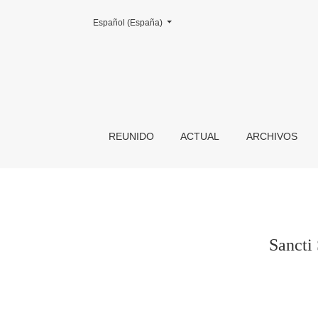
Cambiar el idioma. El actual es:
Español (España)
Sancti Spiritus de Toro: Arquitectura y patron
REUNIDO
ACTUAL
ARCHIVOS
Sancti