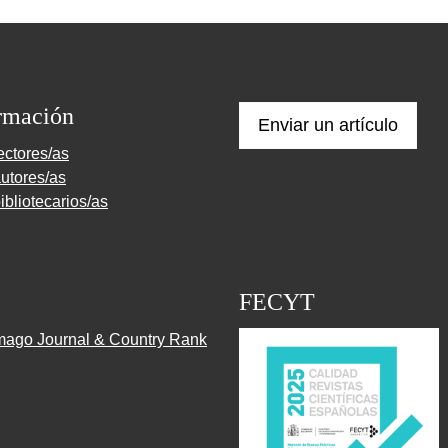
rmación
Enviar un artículo
ectores/as
utores/as
ibliotecarios/as
FECYT