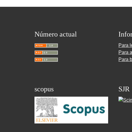
Número actual
Info
Para l
Para a
Para b
scopus
SJR