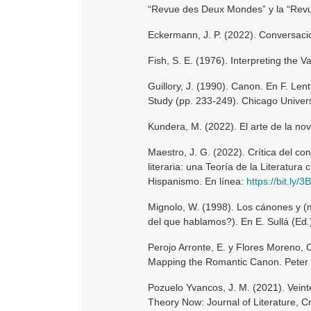
“Revue des Deux Mondes” y la “Revu
Eckermann, J. P. (2022). Conversacio
Fish, S. E. (1976). Interpreting the V
Guillory, J. (1990). Canon. En F. Lent
Study (pp. 233-249). Chicago Univers
Kundera, M. (2022). El arte de la no
Maestro, J. G. (2022). Crítica del con
literaria: una Teoría de la Literatura ci
Hispanismo. En línea:
https://bit.ly
Mignolo, W. (1998). Los cánones y (m
del que hablamos?). En E. Sullá (Ed.)
Perojo Arronte, E. y Flores Moreno, C
Mapping the Romantic Canon. Peter
Pozuelo Yvancos, J. M. (2021). Veinte
Theory Now: Journal of Literature, Cr