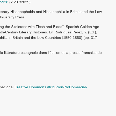
15928
(25/07/2025).
iterary Hispanophobia and Hispanophilia in Britain and the Low
iversity Press.
ing the Skeletons with Flesh and Blood”: Spanish Golden Age
h-Century Literary Histories. En Rodríguez Pérez, Y. (Ed.),
ilia in Britain and the Low Countries (1550-1850) (pp. 317-
 la littérature espagnole dans l’édition et la presse française de
rnacional
Creative Commons Atribución-NoComercial-