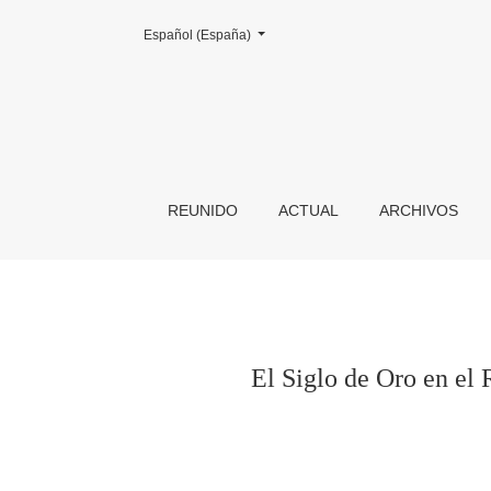
Cambiar el idioma. El actual es:
Español (España)
El Siglo de Oro en el Romanticismo extranjero: 
REUNIDO
ACTUAL
ARCHIVOS
El Siglo de Oro en el 