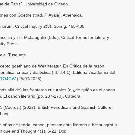
e de París”. Universidad de Oviedo.
nes con Goethe (trad. F. Ayala). Athenaica.
ariorum. Critical Inquiry 2(3), Spring, 465-485.
ricchia y Th. McLaughlin (Eds.), Critical Terms for Literary
ity Press.
vela. Tusquets.
cepto goethiano de Weltliteratur. En Crítica de la razón
entífica, crítica y dialéctica (III, 8.4.1). Editorial Academia del
/3BTO4GW
(25/07/2025).
ás allá de) las fronteras culturales (o ¿de quién es el canon
, El canon literario (pp. 237-270). Cátedra.
. (Coords.) (2022). British Periodicals and Spanish Culture.
 Lang.
 años de teoría: canon, pensamiento literario e historiografía.
itique and Thought 4(1), 6-21. Doi: