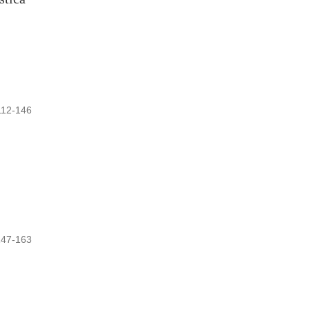
112-146
147-163