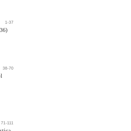
1-37
936)
38-70
l
71-111
stica