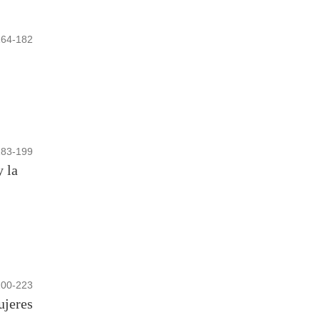
164-182
183-199
y la
200-223
ujeres