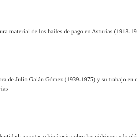
ura material de los bailes de pago en Asturias (1918-1
obra de Julio Galán Gómez (1939-1975) y su trabajo en e
rias
ntidad: apuntes e hipótesis sobre las vidrieras y la plá