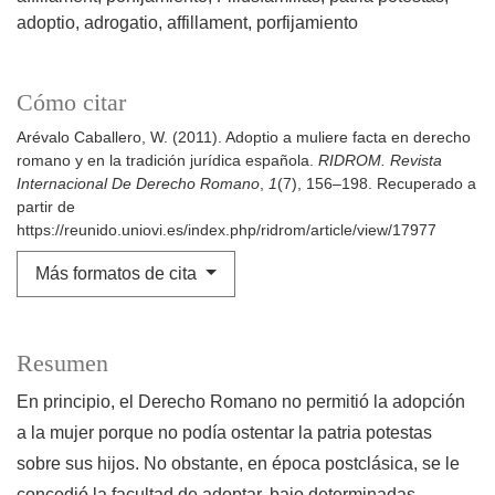
adoptio
adrogatio
affillament
porfijamiento
Cómo citar
Arévalo Caballero, W. (2011). Adoptio a muliere facta en derecho
romano y en la tradición jurídica española.
RIDROM. Revista
Internacional De Derecho Romano
,
1
(7), 156–198. Recuperado a
partir de
https://reunido.uniovi.es/index.php/ridrom/article/view/17977
Más formatos de cita
Resumen
En principio, el Derecho Romano no permitió la adopción
a la mujer porque no podía ostentar la patria potestas
sobre sus hijos. No obstante, en época postclásica, se le
concedió la facultad de adoptar, bajo determinadas