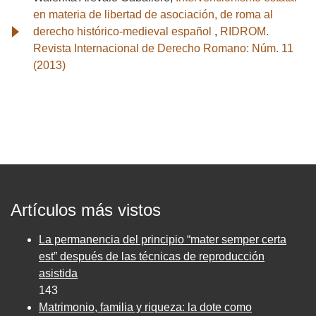
en materia de libertad de asociación, de roma al
derecho histórico-medieval español
,
RIDROM.
Revista Internacional de Derecho Romano: Núm. 11
(2013)
Artículos más vistos
La permanencia del principio “mater semper certa
est” después de las técnicas de reproducción
asistida
143
Matrimonio, familia y riqueza: la dote como