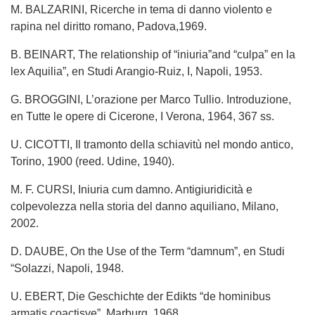
M. BALZARINI, Ricerche in tema di danno violento e
rapina nel diritto romano, Padova,1969.
B. BEINART, The relationship of “iniuria”and “culpa” en la
lex Aquilia”, en Studi Arangio-Ruiz, I, Napoli, 1953.
G. BROGGINI, L’orazione per Marco Tullio. Introduzione,
en Tutte le opere di Cicerone, I Verona, 1964, 367 ss.
U. CICOTTI, Il tramonto della schiavitù nel mondo antico,
Torino, 1900 (reed. Udine, 1940).
M. F. CURSI, Iniuria cum damno. Antigiuridicità e
colpevolezza nella storia del danno aquiliano, Milano,
2002.
D. DAUBE, On the Use of the Term “damnum”, en Studi
“Solazzi, Napoli, 1948.
U. EBERT, Die Geschichte der Edikts “de hominibus
armatis coactisve”, Marburg, 1968.