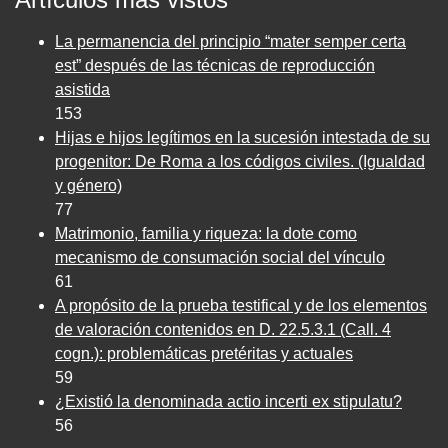
La permanencia del principio “mater semper certa
est” después de las técnicas de reproducción
asistida
153
Hijas e hijos legítimos en la sucesión intestada de su
progenitor: De Roma a los códigos civiles. (Igualdad
y género)
77
Matrimonio, familia y riqueza: la dote como
mecanismo de consumación social del vínculo
61
A propósito de la prueba testifical y de los elementos
de valoración contenidos en D. 22.5.3.1 (Call. 4
cogn.): problemáticas pretéritas y actuales
59
¿Existió la denominada actio incerti ex stipulatu?
56