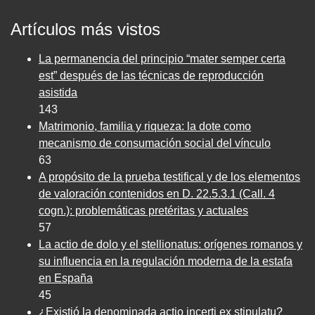
Artículos más vistos
La permanencia del principio “mater semper certa
est” después de las técnicas de reproducción
asistida
143
Matrimonio, familia y riqueza: la dote como
mecanismo de consumación social del vínculo
63
A propósito de la prueba testifical y de los elementos
de valoración contenidos en D. 22.5.3.1 (Call. 4
cogn.): problemáticas pretéritas y actuales
57
La actio de dolo y el stellionatus: orígenes romanos y
su influencia en la regulación moderna de la estafa
en España
45
¿Existió la denominada actio incerti ex stipulatu?