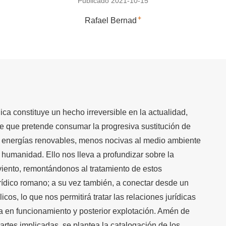
Publicado 2021-10-15
+
Rafael Bernad
ica constituye un hecho irreversible en la actualidad,
rme que pretende consumar la progresiva sustitución de
as energías renovables, menos nocivas al medio ambiente
a humanidad. Ello nos lleva a profundizar sobre la
l viento, remontándonos al tratamiento de estos
ídico romano; a su vez también, a conectar desde un
icos, lo que nos permitirá tratar las relaciones jurídicas
ta en funcionamiento y posterior explotación. Amén de
partes implicadas, se plantea la catalogación de los