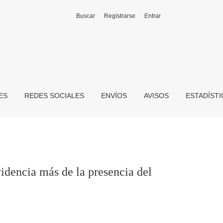
Buscar
Registrarse
Entrar
l Derecho romano en la actualidad
ES
REDES SOCIALES
ENVÍOS
AVISOS
ESTADÍST
videncia más de la presencia del