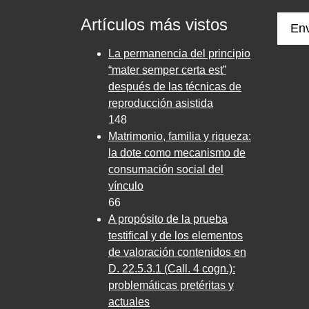
Artículos más vistos
Env
La permanencia del principio
“mater semper certa est”
después de las técnicas de
reproducción asistida
148
Matrimonio, familia y riqueza:
la dote como mecanismo de
consumación social del
vínculo
66
A propósito de la prueba
testifical y de los elementos
de valoración contenidos en
D. 22.5.3.1 (Call. 4 cogn.):
problemáticas pretéritas y
actuales