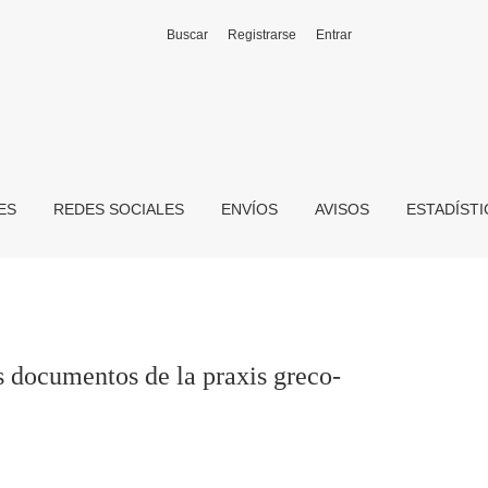
Buscar
Registrarse
Entrar
co-egipcia de época romana
ES
REDES SOCIALES
ENVÍOS
AVISOS
ESTADÍST
s documentos de la praxis greco-