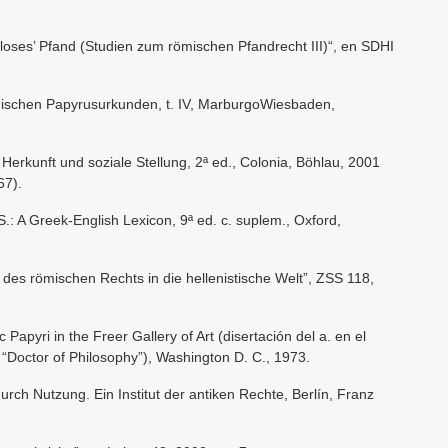
zsloses’ Pfand (Studien zum römischen Pfandrecht III)“, en SDHI
echischen Papyrusurkunden, t. IV, MarburgoWiesbaden,
.
 Herkunft und soziale Stellung, 2ª ed., Colonia, Böhlau, 2001
67).
. S.: A Greek-English Lexicon, 9ª ed. c. suplem., Oxford,
er des römischen Rechts in die hellenistische Welt”, ZSS 118,
 Papyri in the Freer Gallery of Art (disertación del a. en el
e “Doctor of Philosophy”), Washington D. C., 1973.
urch Nutzung. Ein Institut der antiken Rechte, Berlín, Franz