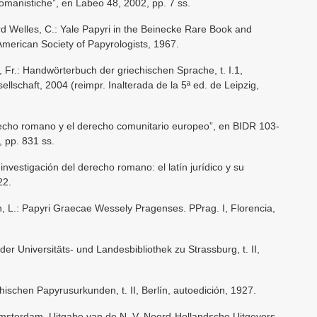
romanistiche”, en Labeo 48, 2002, pp. 7 ss.
ord Welles, C.: Yale Papyri in the Beinecke Rare Book and
American Society of Papyrologists, 1967.
m, Fr.: Handwörterbuch der griechischen Sprache, t. I.1,
lschaft, 2004 (reimpr. Inalterada de la 5ª ed. de Leipzig,
recho romano y el derecho comunitario europeo”, en BIDR 103-
 pp. 831 ss.
investigación del derecho romano: el latín jurídico y su
22.
an, L.: Papyri Graecae Wessely Pragenses. PPrag. I, Florencia,
der Universitäts- und Landesbibliothek zu Strassburg, t. II,
chischen Papyrusurkunden, t. II, Berlín, autoedición, 1927.
Amsterdam, Uitgabe van de N. V. Noord-Hollandsche Uitgevers-