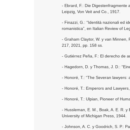
- Ebrard, F.: Die Digestenfragmente
Leipzig, Von Veit and Co., 1917.
- Finazzi, G.: “Identità nazionali ed i
romanistica”, en Italian Review of Leg
- Graham Claytor, W. y van Minnen, P
217, 2021, pp. 158 ss.
- Gutiérrez Peña, F.: El derecho de a
- Hagedorn, D. y Thomas, J. D.: “Eine
- Honoré, T.: “The Severan lawyers: 
- Honoré, T.: Emperors and Lawyers, 
- Honoré, T.: Ulpian, Pioneer of Huma
- Hussleman, E. M., Boak, A. E. R. y 
University of Michigan Press, 1944.
- Johnson, A. C. y Goodrich, S. P.: Pap