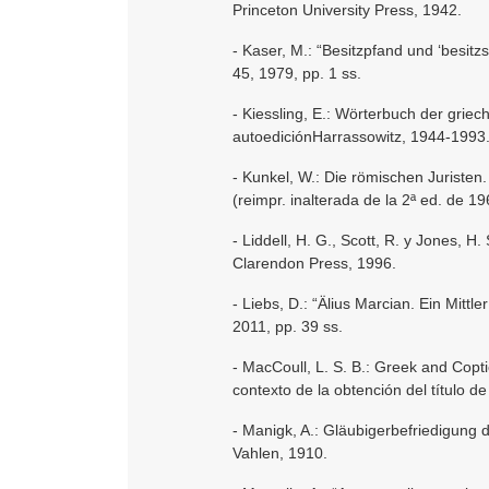
Princeton University Press, 1942.
- Kaser, M.: “Besitzpfand und ‘besit
45, 1979, pp. 1 ss.
- Kiessling, E.: Wörterbuch der gri
autoediciónHarrassowitz, 1944-1993
- Kunkel, W.: Die römischen Juristen.
(reimpr. inalterada de la 2ª ed. de 19
- Liddell, H. G., Scott, R. y Jones, H
Clarendon Press, 1996.
- Liebs, D.: “Älius Marcian. Ein Mittl
2011, pp. 39 ss.
- MacCoull, L. S. B.: Greek and Coptic
contexto de la obtención del título d
- Manigk, A.: Gläubigerbefriedigung d
Vahlen, 1910.