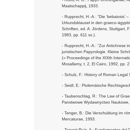
Maatschappij, 1933.
- Rupprecht, H.-A.: “Die ‘bebaiosis’ 
Urkundsklausel in den graeco-ägyptis
Schriften, ed. A. Jördens, Stuttgart, F
1983, pp. 611 ss.).
- Rupprecht, H.-A.: “Zur Antichrese i
juristischen Papyrologie. Kleine Schri
(= Proceedings of the XIXth Internati
Mosallamy, t. 2, El Cairo, 1992, pp. 2
- Schulz, F.: History of Roman Legal
- Seidl, E.: Ptolemäische Rechtsgesch
- Taubenschlag, R.: The Law of Graec
Panstwowe Wydawnyctwo Naukowe,
- Tenger, B.: Die Verschuldung im röm
Mercaturae, 1993.
- Torrent Ruiz, A.: Fundamentos del 