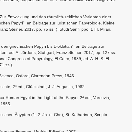
– Zur Entwicklung und den räumlich-zeitlichen Varianten einer
chen Papyri”, en Beiträge zur juristischen Papyrologie. Kleine
ranz Steiner, 2017, pp. 75 ss. (=Studi Sanfilippo, t. III, Milán,
n den griechischen Papyri bis Diokletian“, en Beiträge zur
ften, ed. A. Jördens, Stuttgart, Franz Steiner, 2017, pp. 127 ss.
onal Congress of Papyrology, El Cairo, 1989, ed. A. H. S. El-
71 ss.).
 Science, Oxford, Clarendon Press, 1946.
ichte, 2ª ed., Glückstadt, J. J. Augustin, 1962.
o-Roman Egypt in the Light of the Papyri, 2ª ed., Varsovia,
 1955.
ischen Ägypten (1.-2. Jh. n. Chr.), St. Katharinen, Scripta
Derecho Europeo, Madrid, Edisofer, 2007.