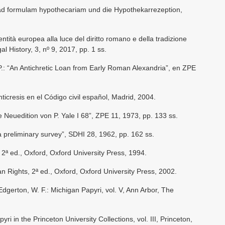
 ad formulam hypothecariam und die Hypothekarrezeption,
dentità europea alla luce del diritto romano e della tradizione
al History, 3, nº 9, 2017, pp. 1 ss.
.: “An Antichretic Loan from Early Roman Alexandria”, en ZPE
nticresis en el Código civil español, Madrid, 2004.
 Neuedition von P. Yale I 68”, ZPE 11, 1973, pp. 133 ss.
a preliminary survey”, SDHI 28, 1962, pp. 162 ss.
2ª ed., Oxford, Oxford University Press, 1994.
n Rights, 2ª ed., Oxford, Oxford University Press, 2002.
Edgerton, W. F.: Michigan Papyri, vol. V, Ann Arbor, The
yri in the Princeton University Collections, vol. III, Princeton,