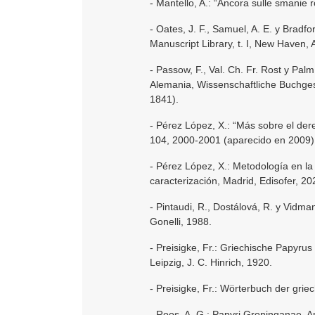
- Mantello, A.: “Ancora sulle smanie 
- Oates, J. F., Samuel, A. E. y Bradf
Manuscript Library, t. I, New Haven, 
- Passow, F., Val. Ch. Fr. Rost y Pal
Alemania, Wissenschaftliche Buchgesel
1841).
- Pérez López, X.: “Más sobre el de
104, 2000-2001 (aparecido en 2009),
- Pérez López, X.: Metodología en la 
caracterización, Madrid, Edisofer, 20
- Pintaudi, R., Dostálová, R. y Vidm
Gonelli, 1988.
- Preisigke, Fr.: Griechische Papyrus 
Leipzig, J. C. Hinrich, 1920.
- Preisigke, Fr.: Wörterbuch der grie
- Roos, A. G.: Papyri Groninganae, 