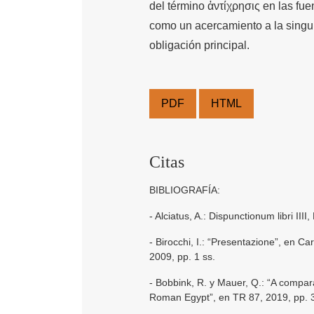
del término ἀντίχρησις en las fu
como un acercamiento a la singula
obligación principal.
PDF
HTML
Citas
BIBLIOGRAFÍA:
- Alciatus, A.: Dispunctionum libri I
- Birocchi, I.: “Presentazione”, en Caro
2009, pp. 1 ss.
- Bobbink, R. y Mauer, Q.: “A compara
Roman Egypt”, en TR 87, 2019, pp. 