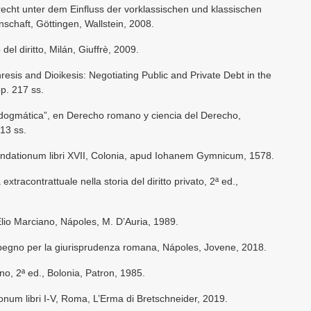
echt unter dem Einfluss der vorklassischen und klassischen
schaft, Göttingen, Wallstein, 2008.
 del diritto, Milán, Giuffrè, 2009.
hresis and Dioikesis: Negotiating Public and Private Debt in the
p. 217 ss.
dogmática”, en Derecho romano y ciencia del Derecho,
 13 ss.
endationum libri XVII, Colonia, apud Iohanem Gymnicum, 1578.
extracontrattuale nella storia del diritto privato, 2ª ed.,
 Elio Marciano, Nápoles, M. D’Auria, 1989.
l pegno per la giurisprudenza romana, Nápoles, Jovene, 2018.
no, 2ª ed., Bolonia, Patron, 1985.
tionum libri I-V, Roma, L’Erma di Bretschneider, 2019.