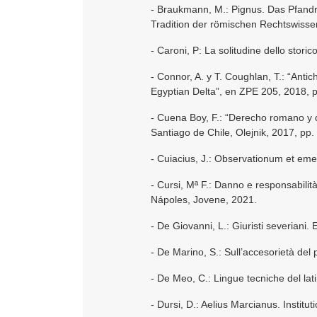
- Braukmann, M.: Pignus. Das Pfandr
Tradition der römischen Rechtswissen
- Caroni, P: La solitudine dello storico
- Connor, A. y T. Coughlan, T.: “Antic
Egyptian Delta”, en ZPE 205, 2018, p
- Cuena Boy, F.: “Derecho romano y 
Santiago de Chile, Olejnik, 2017, pp.
- Cuiacius, J.: Observationum et em
- Cursi, Mª F.: Danno e responsabilità 
Nápoles, Jovene, 2021.
- De Giovanni, L.: Giuristi severiani.
- De Marino, S.: Sull’accesorietà de
- De Meo, C.: Lingue tecniche del lati
- Dursi, D.: Aelius Marcianus. Institu