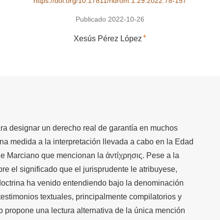
https://doi.org/10.17811/ridrom.1.29.2022.78-157
Publicado 2022-10-26
+
Xesús Pérez López
para designar un derecho real de garantía en muchos
a medida a la interpretación llevada a cabo en la Edad
e Marciano que mencionan la ἀντίχρησις. Pese a la
re el significado que el jurisprudente le atribuyese,
 doctrina ha venido entendiendo bajo la denominación
 testimonios textuales, principalmente compilatorios y
o propone una lectura alternativa de la única mención