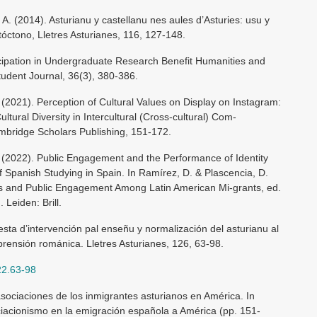
 A. (2014). Asturianu y castellanu nes aules d’Asturies: usu y
tóctono, Lletres Asturianes, 116, 127-148.
icipation in Undergraduate Research Benefit Humanities and
udent Journal, 36(3), 380-386.
 (2021). Perception of Cultural Values on Display on Instagram:
ltural Diversity in Intercultural (Cross-cultural) Com-
mbridge Scholars Publishing, 151-172.
. (2022). Public Engagement and the Performance of Identity
 Spanish Studying in Spain. In Ramírez, D. & Plascencia, D.
ras and Public Engagement Among Latin American Mi-grants, ed.
Leiden: Brill.
sta d’intervención pal enseñu y normalización del asturianu al
mprensión románica. Lletres Asturianes, 126, 63-98.
22.63-98
sociaciones de los inmigrantes asturianos en América. In
ociacionismo en la emigración española a América (pp. 151-