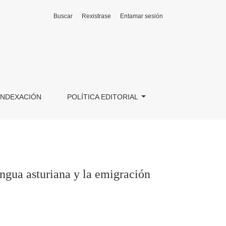
Buscar
Rexistrase
Entamar sesión
turiana a América
INDEXACIÓN
POLÍTICA EDITORIAL
ingua asturiana y la emigración