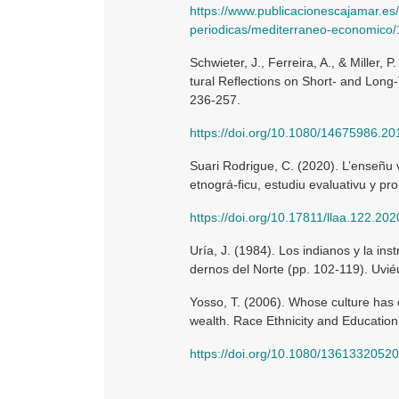
https://www.publicacionescajamar.es/
periodicas/mediterraneo-economico/
Schwieter, J., Ferreira, A., & Miller,
tural Reflections on Short- and Long-
236-257.
https://doi.org/10.1080/14675986.2
Suari Rodrigue, C. (2020). L’enseñu v
etnográ-ficu, estudiu evaluativu y pr
https://doi.org/10.17811/llaa.122.20
Uría, J. (1984). Los indianos y la in
dernos del Norte (pp. 102-119). Uvié
Yosso, T. (2006). Whose culture has c
wealth. Race Ethnicity and Education,
https://doi.org/10.1080/136133205