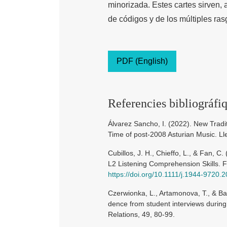
minorizada. Estes cartes sirven,
de códigos y de los múltiples rasg
PDF (English)
Referencies bibliográfi
Álvarez Sancho, I. (2022). New Trad
Time of post-2008 Asturian Music. Ll
Cubillos, J. H., Chieffo, L., & Fan,
L2 Listening Comprehension Skills. 
https://doi.org/10.1111/j.1944-9720.
Czerwionka, L., Artamonova, T., & Ba
dence from student interviews during 
Relations, 49, 80-99.