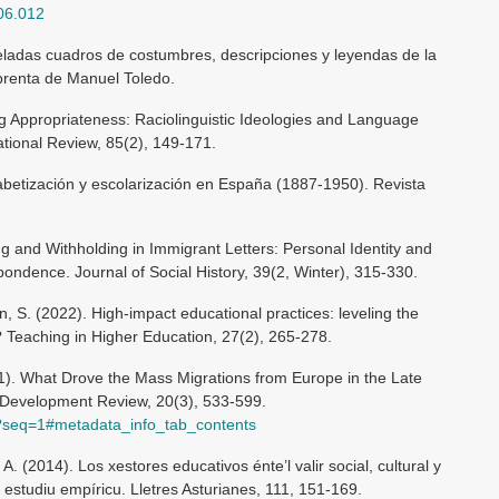
.06.012
eladas cuadros de costumbres, descripciones y leyendas de la
mprenta de Manuel Toledo.
g Appropriateness: Raciolinguistic Ideologies and Language
ational Review, 85(2), 149-171.
abetización y escolarización en España (1887-1950). Revista
ng and Withholding in Immigrant Letters: Personal Identity and
pondence. Journal of Social History, 39(2, Winter), 315-330.
 S. (2022). High-impact educational practices: leveling the
y? Teaching in Higher Education, 27(2), 265-278.
001). What Drove the Mass Migrations from Europe in the Late
 Development Review, 20(3), 533-599.
00?seq=1#metadata_info_tab_contents
A. (2014). Los xestores educativos énte’l valir social, cultural y
 estudiu empíricu. Lletres Asturianes, 111, 151-169.