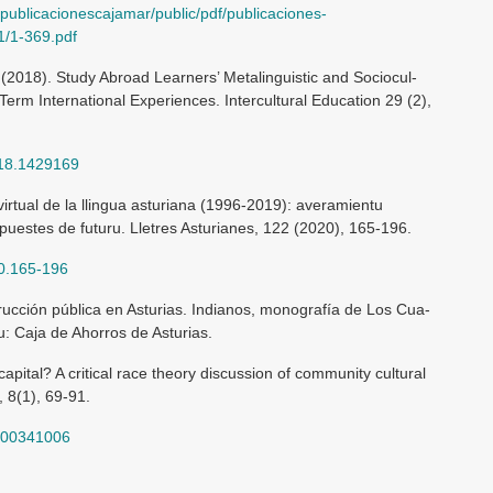
publicacionescajamar/public/pdf/publicaciones-
1/1-369.pdf
 P. (2018). Study Abroad Learners’ Metalinguistic and Sociocul-
Term International Experiences. Intercultural Education 29 (2),
018.1429169
irtual de la llingua asturiana (1996-2019): averamientu
opuestes de futuru. Lletres Asturianes, 122 (2020), 165-196.
20.165-196
strucción pública en Asturias. Indianos, monografía de Los Cua-
u: Caja de Ahorros de Asturias.
apital? A critical race theory discussion of community cultural
 8(1), 69-91.
2000341006