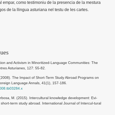
 al empar, como testimoniu de la presencia de la mestura
os de la llingua asturiana nel testu de les cartes.
ques
ition and Activism in Minoritized-Language Communities: The
etres Asturianes, 127: 55-82.
 C. (2008). The Impact of Short-Term Study Abroad Programs on
Foreign Language Annals, 41(1), 157-186.
2008.tb03284.x
rbosa, M. (2015). Intercultural knowledge development: Evi-
short-term study abroad. International Journal of Intercul-tural