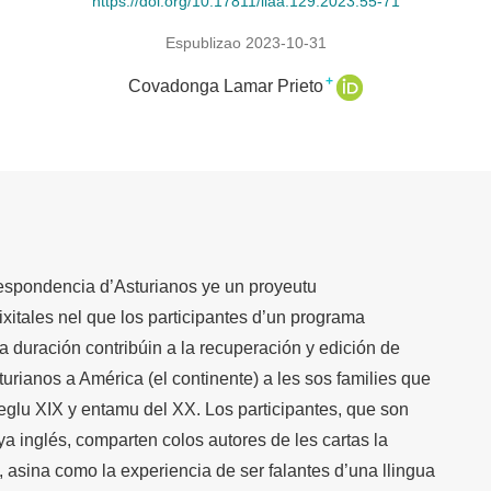
https://doi.org/10.17811/llaa.129.2023.55-71
Espublizao 2023-10-31
+
Covadonga Lamar Prieto
espondencia d’Asturianos ye un proyeutu
xitales nel que los participantes d’un programa
ia duración contribúin a la recuperación y edición de
urianos a América (el continente) a les sos families que
ieglu XIX y entamu del XX. Los participantes, que son
 ya inglés, comparten colos autores de les cartas la
n, asina como la experiencia de ser falantes d’una llingua