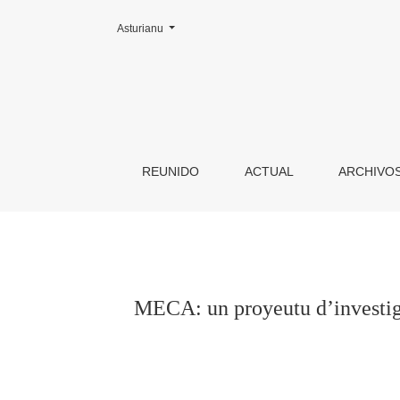
Cambiar la llingua. L'actual ye:
Asturianu
MECA: un proyeutu d’investigación a curtiu pla
REUNIDO
ACTUAL
ARCHIVO
MECA: un proyeutu d’investigac