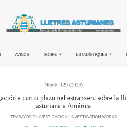
zu nel estranxeru sobre la llingua asturiana y la emigración as
S
AVISOS
SOBRE
ESTADÍSTIQUES
Númb. 129 (2023)
ión a curtiu plazu nel estranxeru sobre la ll
asturiana a América
TRABAYOS D'INVESTIGACIÓN / INVESTIGATION WORKS