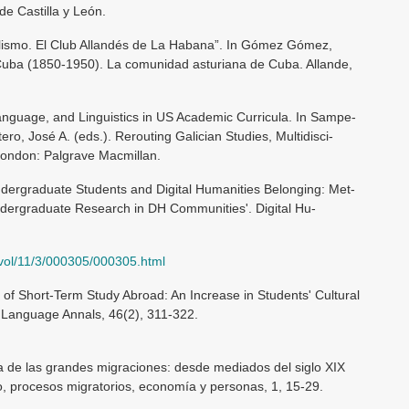
e Castilla y León.
ralismo. El Club Allandés de La Habana”. In Gómez Gómez,
 Cuba (1850-1950). La comunidad asturiana de Cuba. Allande,
 Language, and Linguistics in US Academic Curricula. In Sampe-
o, José A. (eds.). Rerouting Galician Studies, Multidisci-
 London: Palgrave Macmillan.
ndergraduate Students and Digital Humanities Belonging: Met-
dergraduate Research in DH Communities'. Digital Hu-
/vol/11/3/000305/000305.html
of Short-Term Study Abroad: An Increase in Students' Cultural
Language Annals, 46(2), 311-322.
a de las grandes migraciones: desde mediados del siglo XIX
 procesos migratorios, economía y personas, 1, 15-29.