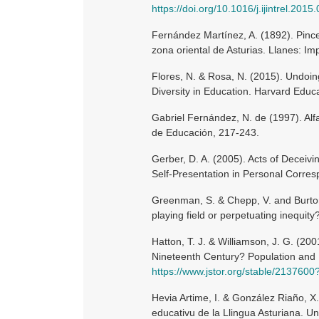
https://doi.org/10.1016/j.ijintrel.2015
Fernández Martínez, A. (1892). Pinc
zona oriental de Asturias. Llanes: I
Flores, N. & Rosa, N. (2015). Undoin
Diversity in Education. Harvard Educ
Gabriel Fernández, N. de (1997). Alf
de Educación, 217-243.
Gerber, D. A. (2005). Acts of Deceivi
Self-Presentation in Personal Corres
Greenman, S. & Chepp, V. and Burton,
playing field or perpetuating inequit
Hatton, T. J. & Williamson, J. G. (2
Nineteenth Century? Population and
https://www.jstor.org/stable/21376
Hevia Artime, I. & González Riaño, X. 
educativu de la Llingua Asturiana. Un