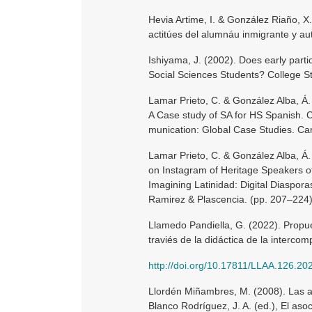
Hevia Artime, I. & González Riaño, X.
actitúes del alumnáu inmigrante y au
Ishiyama, J. (2002). Does early part
Social Sciences Students? College St
Lamar Prieto, C. & González Alba, Á.
A Case study of SA for HS Spanish. Cu
munication: Global Case Studies. Ca
Lamar Prieto, C. & González Alba, Á
on Instagram of Heritage Speakers of
Imagining Latinidad: Digital Diaspo
Ramirez & Plascencia. (pp. 207–224). 
Llamedo Pandiella, G. (2022). Propue
traviés de la didáctica de la interco
http://doi.org/10.17811/LLAA.126.20
Llordén Miñambres, M. (2008). Las a
Blanco Rodríguez, J. A. (ed.), El as