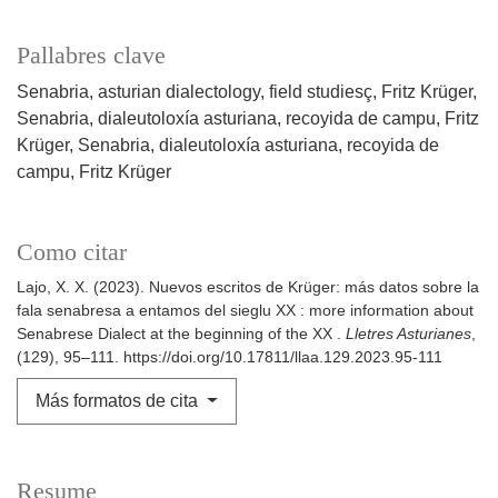
Pallabres clave
Senabria
asturian dialectology
field studiesç
Fritz Krüger
Senabria
dialeutoloxía asturiana
recoyida de campu
Fritz
Krüger
Senabria
dialeutoloxía asturiana
recoyida de
campu
Fritz Krüger
Como citar
Lajo, X. X. (2023). Nuevos escritos de Krüger: más datos sobre la
fala senabresa a entamos del sieglu XX : more information about
Senabrese Dialect at the beginning of the XX .
Lletres Asturianes
,
(129), 95–111. https://doi.org/10.17811/llaa.129.2023.95-111
Más formatos de cita
Resume