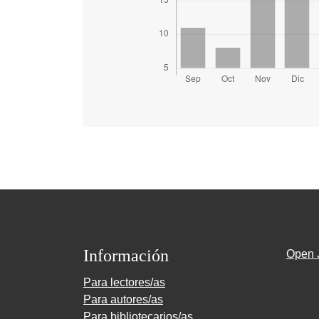
Información
Open 
Para lectores/as
Para autores/as
Para bibliotecarios/as