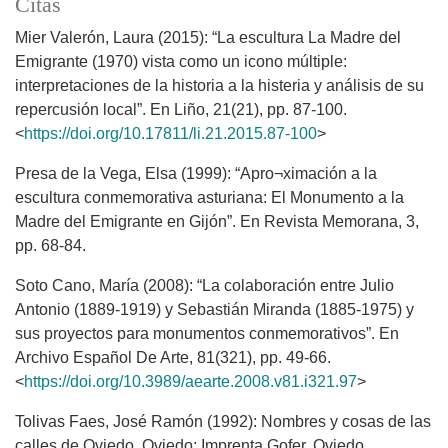
Citas
Mier Valerón, Laura (2015): “La escultura La Madre del
Emigrante (1970) vista como un icono múltiple:
interpretaciones de la historia a la histeria y análisis de su
repercusión local”. En Liño, 21(21), pp. 87-100.
<
https://doi.org/10.17811/li.21.2015.87-100
>
Presa de la Vega, Elsa (1999): “Apro¬ximación a la
escultura conmemorativa asturiana: El Monumento a la
Madre del Emigrante en Gijón”. En Revista Memorana, 3,
pp. 68-84.
Soto Cano, María (2008): “La colaboración entre Julio
Antonio (1889-1919) y Sebastián Miranda (1885-1975) y
sus proyectos para monumentos conmemorativos”. En
Archivo Español De Arte, 81(321), pp. 49-66.
<
https://doi.org/10.3989/aearte.2008.v81.i321.97
>
Tolivas Faes, José Ramón (1992): Nombres y cosas de las
calles de Oviedo. Oviedo: Imprenta Gofer, Oviedo.