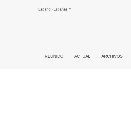
Cambiar el idioma. El actual es:
Español (España)
Editorial
REUNIDO
ACTUAL
ARCHIVOS