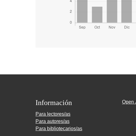
Información
Open 
Para lectores/as
Para autores/as
Para bibliotecarios/as