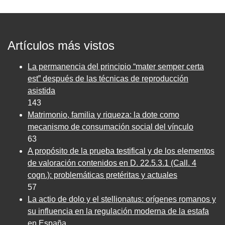
Artículos más vistos
La permanencia del principio “mater semper certa
est” después de las técnicas de reproducción
asistida
143
Matrimonio, familia y riqueza: la dote como
mecanismo de consumación social del vínculo
63
A propósito de la prueba testifical y de los elementos
de valoración contenidos en D. 22.5.3.1 (Call. 4
cogn.): problemáticas pretéritas y actuales
57
La actio de dolo y el stellionatus: orígenes romanos y
su influencia en la regulación moderna de la estafa
en España