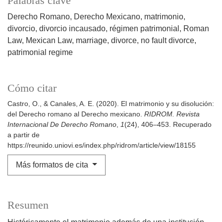
Palabras clave
Derecho Romano
Derecho Mexicano
matrimonio
divorcio
divorcio incausado
régimen patrimonial
Roman
Law
Mexican Law
marriage
divorce
no fault divorce
patrimonial regime
Cómo citar
Castro, O., & Canales, A. E. (2020). El matrimonio y su disolución:
del Derecho romano al Derecho mexicano.
RIDROM. Revista
Internacional De Derecho Romano
,
1
(24), 406–453. Recuperado
a partir de
https://reunido.uniovi.es/index.php/ridrom/article/view/18155
Más formatos de cita
Resumen