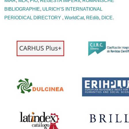
MIAR
,
MLA
,
PIO
,
REGESTA IMPERII
,
ROMANISCHE
BIBLIOGRAPHIE
,
ULRICH’S INTERNATIONAL
PERIODICAL DIRECTORY
,
WorldCat
,
REdib
,
DICE.